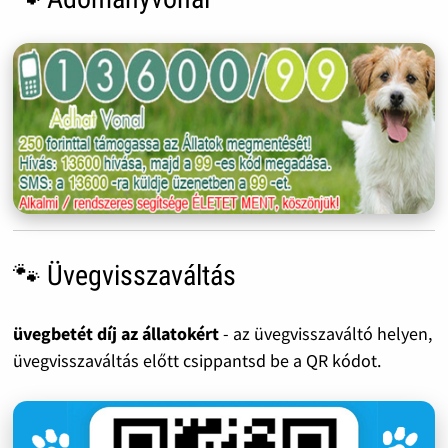
🐾 Üvegvisszaváltás
üvegbetét díj az állatokért
- az üvegvisszaváltó helyen,
üvegvisszaváltás előtt csippantsd be a QR kódot.