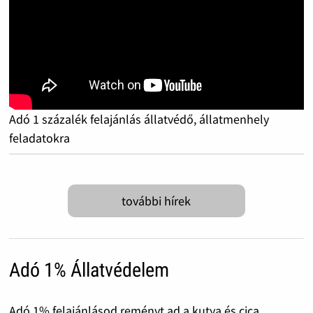
Adó 1 százalék felajánlás állatvédő, állatmenhely
feladatokra
további hírek
Adó 1% Állatvédelem
Adó 1% felajánlásod reményt ad a kutya és cica