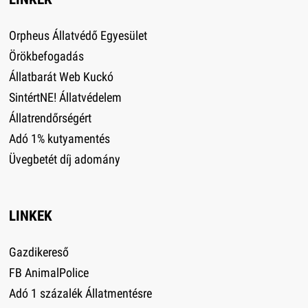
Orpheus Állatvédő Egyesület
Örökbefogadás
Állatbarát Web Kuckó
SintértNE! Állatvédelem
Állatrendőrségért
Adó 1% kutyamentés
Üvegbetét díj adomány
LINKEK
Gazdikereső
FB AnimalPolice
Adó 1 százalék Állatmentésre