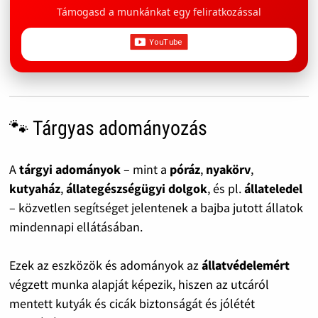
Támogasd a munkánkat egy feliratkozással
🐾 Tárgyas adományozás
A
tárgyi adományok
– mint a
póráz
,
nyakörv
,
kutyaház
,
állategészségügyi dolgok
, és pl.
állateledel
– közvetlen segítséget jelentenek a bajba jutott állatok
mindennapi ellátásában.
Ezek az eszközök és adományok az
állatvédelemért
végzett munka alapját képezik, hiszen az utcáról
mentett kutyák és cicák biztonságát és jólétét