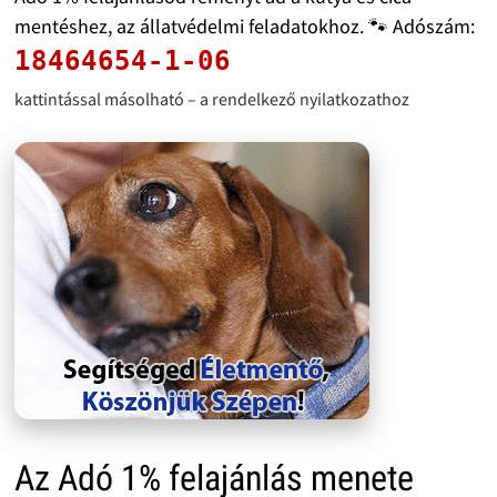
mentéshez, az állatvédelmi feladatokhoz. 🐾 Adószám:
18464654-1-06
kattintással másolható – a rendelkező nyilatkozathoz
Az Adó 1% felajánlás menete