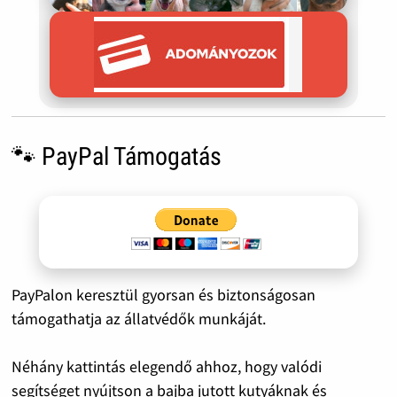
🐾 PayPal Támogatás
PayPalon keresztül gyorsan és biztonságosan
támogathatja az állatvédők munkáját.
Néhány kattintás elegendő ahhoz, hogy valódi
segítséget nyújtson a bajba jutott kutyáknak és