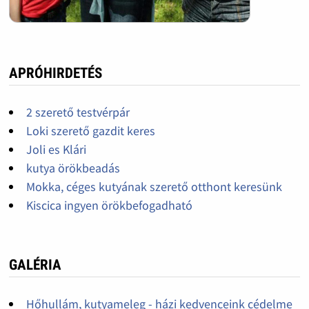
APRÓHIRDETÉS
2 szerető testvérpár
Loki szerető gazdit keres
Joli es Klári
kutya örökbeadás
Mokka, céges kutyának szerető otthont keresünk
Kiscica ingyen örökbefogadható
GALÉRIA
Hőhullám, kutyameleg - házi kedvenceink cédelme