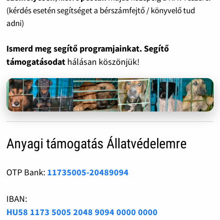
(kérdés esetén segítséget a bérszámfejtő / könyvelő tud
adni)
Ismerd meg segítő programjainkat. Segítő
támogatásodat
hálásan köszönjük!
Anyagi támogatás Állatvédelemre
OTP Bank:
11735005-20489094
IBAN:
HU58 1173 5005 2048 9094 0000 0000