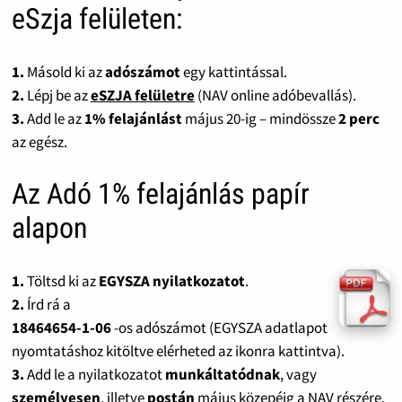
eSzja felületen:
1.
Másold ki az
adószámot
egy kattintással.
2.
Lépj be az
eSZJA felületre
(NAV online adóbevallás).
3.
Add le az
1% felajánlást
május 20-ig – mindössze
2 perc
az egész.
Az Adó 1% felajánlás papír
alapon
1.
Töltsd ki az
EGYSZA nyilatkozatot
.
2.
Írd rá a
18464654-1-06
-os adószámot (EGYSZA adatlapot
nyomtatáshoz kitöltve elérheted az ikonra kattintva).
3.
Add le a nyilatkozatot
munkáltatódnak
, vagy
személyesen
, illetve
postán
május közepéig a NAV részére.