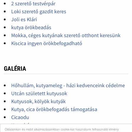
2 szerető testvérpár
Loki szerető gazdit keres
Joli es Klári
kutya örökbeadás
Mokka, céges kutyának szerető otthont keresünk
Kiscica ingyen örökbefogadható
GALÉRIA
Hőhullám, kutyameleg - házi kedvenceink cédelme
Utcán született kutyusok
Kutyusok, kölyök kutyák
Kutya, cica örökbefogadás támogatása
Cicaodu
Kutyaház
Oldalainkon és mobil alkalmazásainkban cookie-kat használunk felhasználói élmény