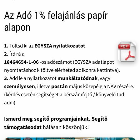
Az Adó 1% felajánlás papír
alapon
1.
Töltsd ki az
EGYSZA nyilatkozatot
.
2.
Írd rá a
18464654-1-06
-os adószámot (EGYSZA adatlapot
nyomtatáshoz kitöltve elérheted az ikonra kattintva).
3.
Add le a nyilatkozatot
munkáltatódnak
, vagy
személyesen
, illetve
postán
május közepéig a NAV részére.
(kérdés esetén segítséget a bérszámfejtő / könyvelő tud
adni)
Ismerd meg segítő programjainkat. Segítő
támogatásodat
hálásan köszönjük!