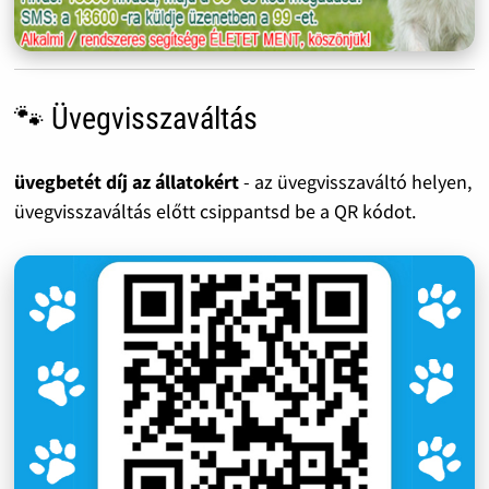
🐾 Üvegvisszaváltás
üvegbetét díj az állatokért
- az üvegvisszaváltó helyen,
üvegvisszaváltás előtt csippantsd be a QR kódot.