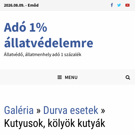
2026.08.09. - Emõd
Adó 1%
állatvédelemre
Állatvédő, állatmenhely adó 1 százalék
MENU
Galéria
»
Durva esetek
»
Kutyusok, kölyök kutyák