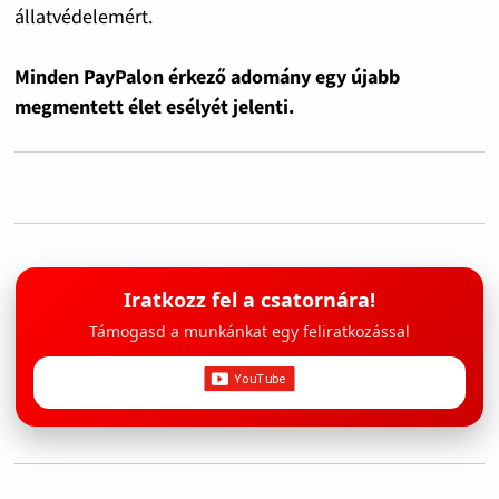
állatvédelemért.
Minden PayPalon érkező adomány egy újabb
megmentett élet esélyét jelenti.
Iratkozz fel a csatornára!
Támogasd a munkánkat egy feliratkozással