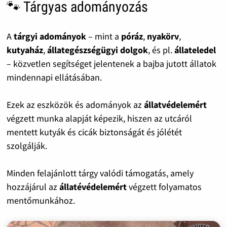
🐾 Tárgyas adományozás
A
tárgyi adományok
– mint a
póráz
,
nyakörv
,
kutyaház
,
állategészségügyi dolgok
, és pl.
állateledel
– közvetlen segítséget jelentenek a bajba jutott állatok
mindennapi ellátásában.
Ezek az eszközök és adományok az
állatvédelemért
végzett munka alapját képezik, hiszen az utcáról
mentett kutyák és cicák biztonságát és jólétét
szolgálják.
Minden felajánlott tárgy valódi támogatás, amely
hozzájárul az
állatévédelemért
végzett folyamatos
mentőmunkához.