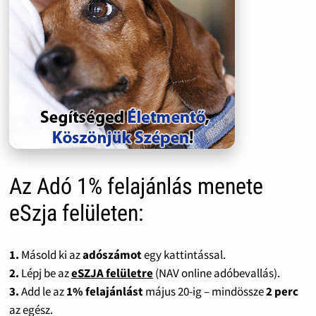
Az Adó 1% felajánlás menete
eSzja felületen:
1.
Másold ki az
adószámot
egy kattintással.
2.
Lépj be az
eSZJA felületre
(NAV online adóbevallás).
3.
Add le az
1% felajánlást
május 20-ig – mindössze
2 perc
az egész.