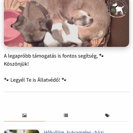
A legapróbb támogatás is fontos segítség, 🐾
Köszönjük!
🐾 Legyél Te is Állatvédő! 🐾
Hőhullám, kutyameleg - házi