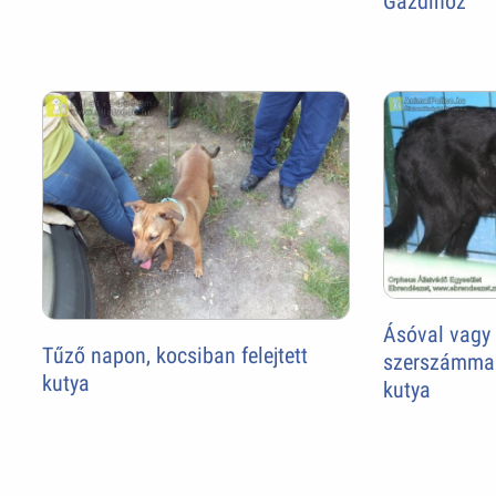
Gazdihoz
Ásóval vagy 
Tűző napon, kocsiban felejtett
szerszámmal 
kutya
kutya