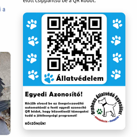
előtt csippantsd be a QR kódot.
i a