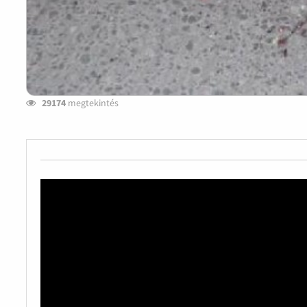
29174
megtekintés