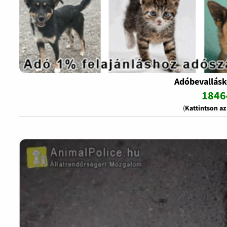
Adóbevallásk
1846
(
Kattintson a