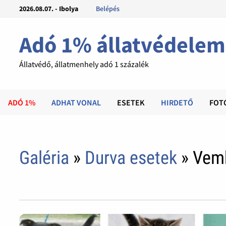
2026.08.07. - Ibolya
Belépés
Adó 1% állatvédelem
Állatvédő, állatmenhely adó 1 százalék
ADÓ 1%
ADHAT VONAL
ESETEK
HIRDETŐ
FOT
Galéria
»
Durva esetek
» Vemh