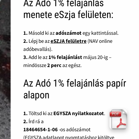
Az Adó 1% felajánlás
menete eSzja felületen:
1.
Másold ki az
adószámot
egy kattintással.
2.
Lépj be az
eSZJA felületre
(NAV online
adóbevallás).
3.
Add le az
1% felajánlást
május 20-ig –
mindössze
2 perc
az egész.
Az Adó 1% felajánlás papír
alapon
1.
Töltsd ki az
EGYSZA nyilatkozatot
.
2.
Írd rá a
18464654-1-06
-os adószámot
(EGYSZA adatlapot nyomtatáshoz kitöltve