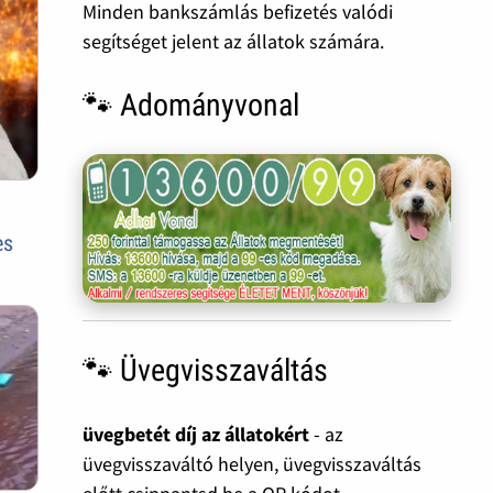
Minden bankszámlás befizetés valódi
segítséget jelent az állatok számára.
🐾 Adományvonal
es
🐾 Üvegvisszaváltás
üvegbetét díj az állatokért
- az
üvegvisszaváltó helyen, üvegvisszaváltás