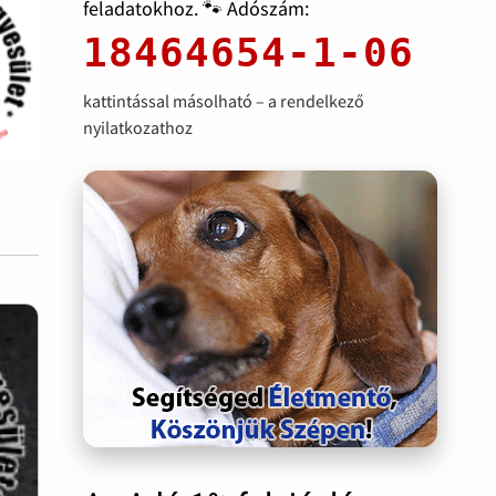
feladatokhoz. 🐾 Adószám:
18464654-1-06
kattintással másolható – a rendelkező
nyilatkozathoz