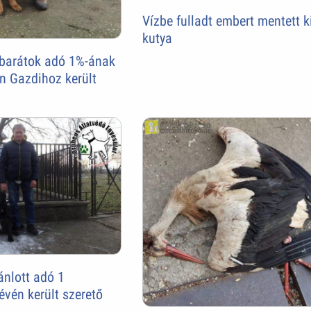
Vízbe fulladt embert mentett k
kutya
tbarátok adó 1%-ának
n Gazdihoz került
ánlott adó 1
évén került szerető