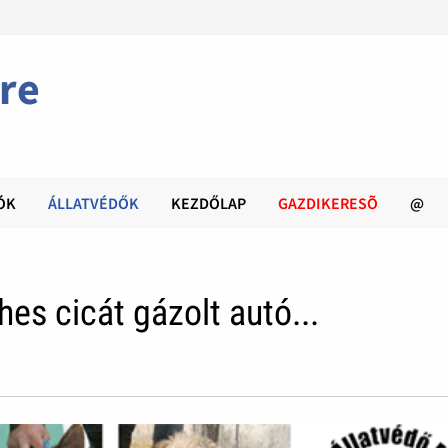
re
ÓK
ÁLLATVÉDŐK
KEZDŐLAP
GAZDIKERESÕ
@
es cicát gázolt autó...