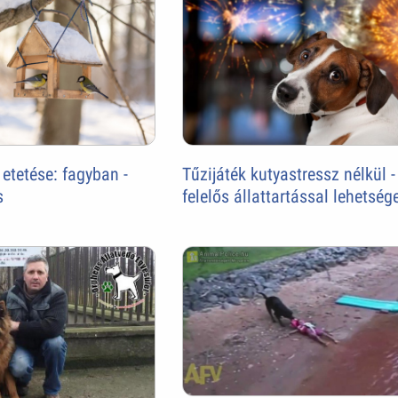
Tűzijáték kutyastressz nélkül -
 etetése: fagyban -
felelős állattartással lehetség
s