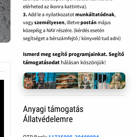
elérheted az ikonra kattintva).
3.
Add le a nyilatkozatot
munkáltatódnak
,
vagy
személyesen
, illetve
postán
május
közepéig a NAV részére. (kérdés esetén
segítséget a bérszámfejtő / könyvelő tud adni)
Ismerd meg segítő programjainkat. Segítő
támogatásodat
hálásan köszönjük!
Anyagi támogatás
Állatvédelemre
OTP Bank:
11735005-20489094