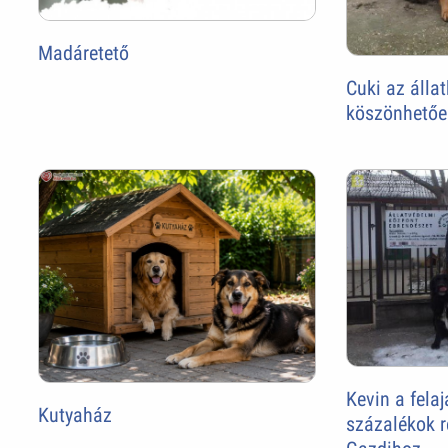
Madáretető
Cuki az álla
köszönhetőe
Kevin a felaj
Kutyaház
százalékok r