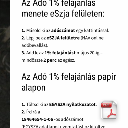
Az Adó 1% felajánlás
menete eSzja felületen:
1.
Másold ki az
adószámot
egy kattintással.
2.
Lépj be az
eSZJA felületre
(NAV online
adóbevallás).
3.
Add le az
1% felajánlást
május 20-ig –
mindössze
2 perc
az egész.
Az Adó 1% felajánlás papír
alapon
1.
Töltsd ki az
EGYSZA nyilatkozatot
.
2.
Írd rá a
18464654-1-06
-os adószámot
(EGYSZA adatlapot nyomtatáshoz kitöltve