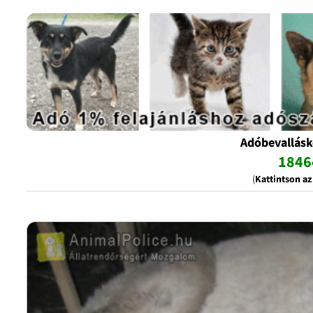
Adóbevallásk
1846
(
Kattintson a