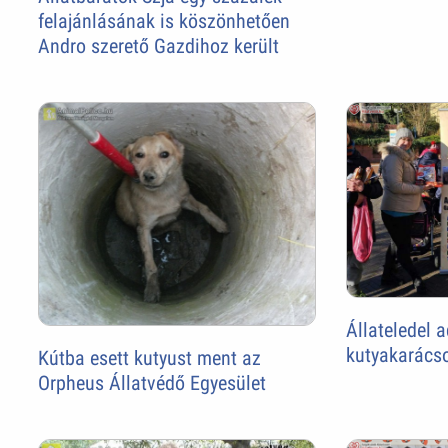
felajánlásának is köszönhetően
Andro szerető Gazdihoz került
Állateledel 
kutyakarács
Kútba esett kutyust ment az
Orpheus Állatvédő Egyesület