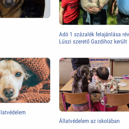
Adó 1 százalék felajánlása ré
Lüszi szerető Gazdihoz került
állatvédelem
Állatvédelem az iskolában