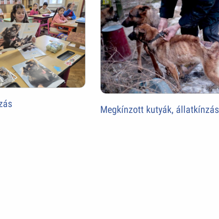
zás
Megkínzott kutyák, állatkínzá