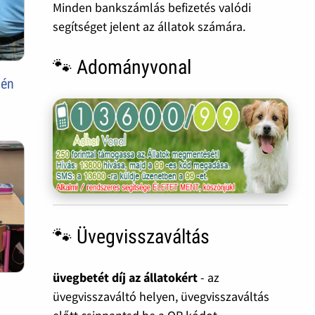
Minden bankszámlás befizetés valódi
segítséget jelent az állatok számára.
🐾 Adományvonal
vén
🐾 Üvegvisszaváltás
üvegbetét díj az állatokért
- az
üvegvisszaváltó helyen, üvegvisszaváltás