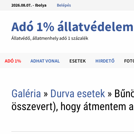
2026.08.07. - Ibolya
Belépés
Adó 1% állatvédelem
Állatvédő, állatmenhely adó 1 százalék
ADÓ 1%
ADHAT VONAL
ESETEK
HIRDETŐ
FOT
Galéria
»
Durva esetek
» Bűnö
összevert), hogy átmentem a