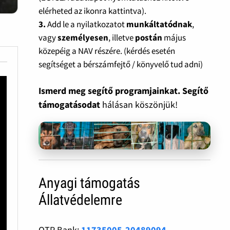
elérheted az ikonra kattintva).
3.
Add le a nyilatkozatot
munkáltatódnak
,
vagy
személyesen
, illetve
postán
május
közepéig a NAV részére. (kérdés esetén
segítséget a bérszámfejtő / könyvelő tud adni)
Ismerd meg segítő programjainkat. Segítő
támogatásodat
hálásan köszönjük!
Anyagi támogatás
Állatvédelemre
OTP Bank:
11735005-20489094