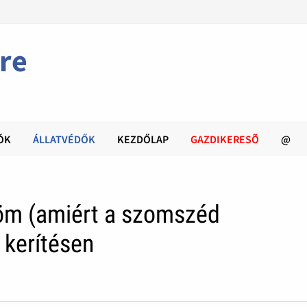
re
ÓK
ÁLLATVÉDŐK
KEZDŐLAP
GAZDIKERESÕ
@
m (amiért a szomszéd
 kerítésen