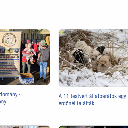
adomány -
A 11 testvért állatbarátok egy
ony
erdőnél találták