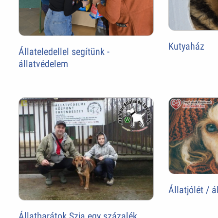
Kutyaház
Állateledellel segítünk -
állatvédelem
Állatjólét / 
Állatbarátok Szja egy százalék