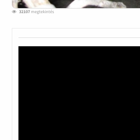
32107
megtekintés