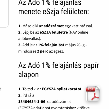
Az Adó 1% felajánlás
menete eSzja felületen:
1.
Másold ki az
adószámot
egy kattintással.
2.
Lépj be az
eSZJA felületre
(NAV online
adóbevallás).
3.
Add le az
1% felajánlást
május 20-ig –
mindössze
2 perc
az egész.
Az Adó 1% felajánlás papír
alapon
t
1.
Töltsd ki az
EGYSZA nyilatkozatot
.
2.
Írd rá a
18464654-1-06
-os adószámot
(EGYSZA adatlapot nyomtatáshoz kitöltve