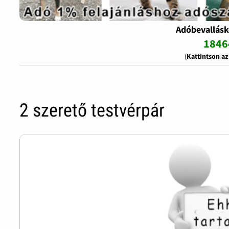
Adóbevallásk
1846
(
Kattintson a
2 szerető testvérpár