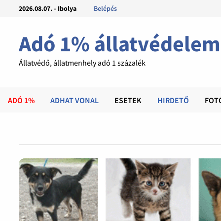
2026.08.07. - Ibolya
Belépés
Adó 1% állatvédelem
Állatvédő, állatmenhely adó 1 százalék
ADÓ 1%
ADHAT VONAL
ESETEK
HIRDETŐ
FOT