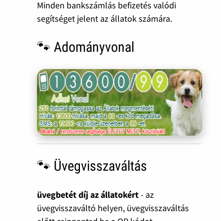
Minden bankszámlás befizetés valódi
segítséget jelent az állatok számára.
🐾 Adományvonal
🐾 Üvegvisszaváltás
üvegbetét díj az állatokért
- az
üvegvisszaváltó helyen, üvegvisszaváltás