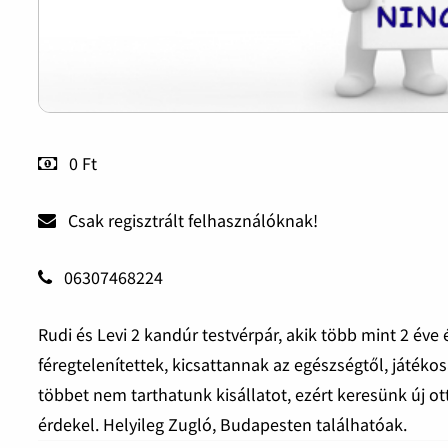
0 Ft
Csak regisztrált felhasználóknak!
06307468224
Rudi és Levi 2 kandúr testvérpár, akik több mint 2 éve 
féregtelenítettek, kicsattannak az egészségtől, játéko
többet nem tarthatunk kisállatot, ezért keresünk új o
érdekel. Helyileg Zugló, Budapesten találhatóak.