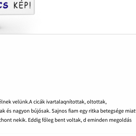
élnek velünk.A cicák ivartalaqnítottak, oltottak,
sak és nagyon bújósak. Sajnos fiam egy ritka betegsége miat
tthont nekik. Eddig főleg bent voltak, d eminden megoldás