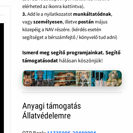
elérheted az ikonra kattintva).
3.
Add le a nyilatkozatot
munkáltatódnak
,
vagy
személyesen
, illetve
postán
május
közepéig a NAV részére. (kérdés esetén
segítséget a bérszámfejtő / könyvelő tud adni)
Ismerd meg segítő programjainkat. Segítő
támogatásodat
hálásan köszönjük!
Anyagi támogatás
Állatvédelemre
OTP Bank:
11735005-20489094