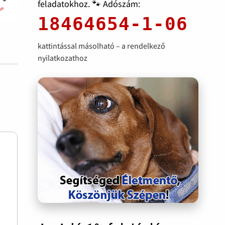
feladatokhoz. 🐾 Adószám:
18464654-1-06
kattintással másolható – a rendelkező
nyilatkozathoz