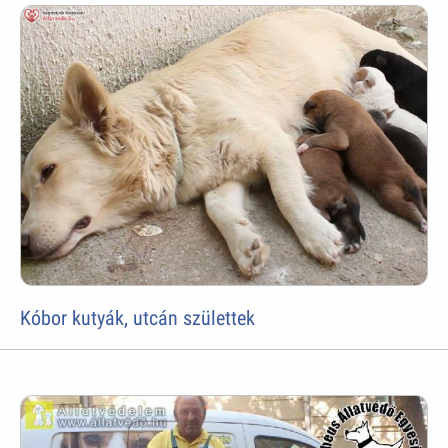
Kóbor kutyák, utcán születtek