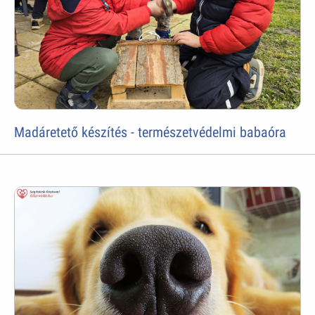
Madáretető készítés - természetvédelmi babaóra