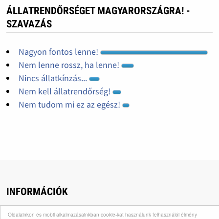
ÁLLATRENDŐRSÉGET MAGYARORSZÁGRA! -
SZAVAZÁS
Nagyon fontos lenne!
Nem lenne rossz, ha lenne!
Nincs állatkínzás...
Nem kell állatrendőrség!
Nem tudom mi ez az egész!
INFORMÁCIÓK
Adó 1 állatmenhely © Orpheus Állatvédő Egyesület -
Oldalainkon és mobil alkalmazásainkban cookie-kat használunk felhasználói élmény