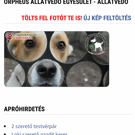
ORPHEUS ÁLLATVÉDŐ EGYESÜLET - ÁLLATVÉDŐ
TÖLTS FEL FOTÓT TE IS!
ÚJ KÉP FELTÖLTÉS
APRÓHIRDETÉS
2 szerető testvérpár
Loki szerető gazdit keres