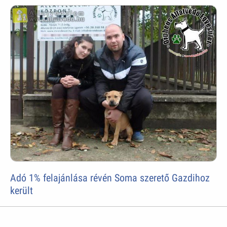
Adó 1% felajánlása révén Soma szerető Gazdihoz
került