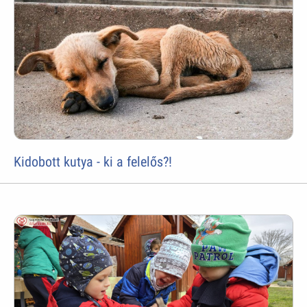
Kidobott kutya - ki a felelős?!