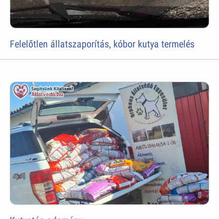
Felelőtlen állatszaporítás, kóbor kutya termelés