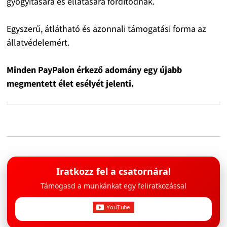
gyógyítására és ellátására fordítódnak.
Egyszerű, átlátható és azonnali támogatási forma az
állatvédelemért.
Minden PayPalon érkező adomány egy újabb
megmentett élet esélyét jelenti.
Iratkozz fel a csatornára!
Támogasd a munkánkat egy feliratkozással