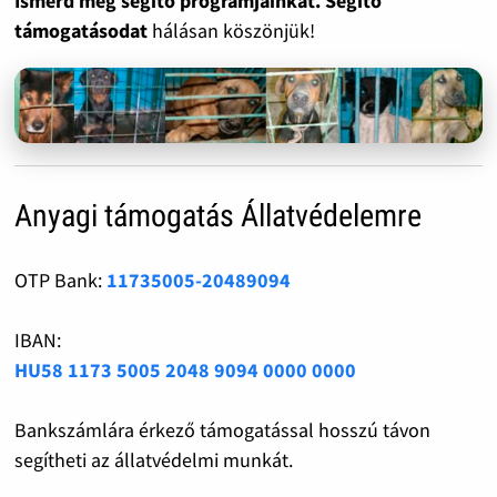
Ismerd meg segítő programjainkat. Segítő
támogatásodat
hálásan köszönjük!
Anyagi támogatás Állatvédelemre
OTP Bank:
11735005-20489094
IBAN:
HU58 1173 5005 2048 9094 0000 0000
Bankszámlára érkező támogatással hosszú távon
segítheti az állatvédelmi munkát.