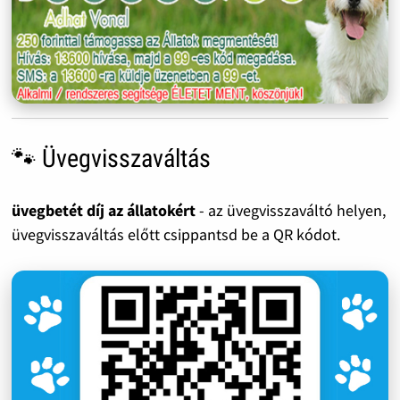
🐾 Üvegvisszaváltás
üvegbetét díj az állatokért
- az üvegvisszaváltó helyen,
üvegvisszaváltás előtt csippantsd be a QR kódot.