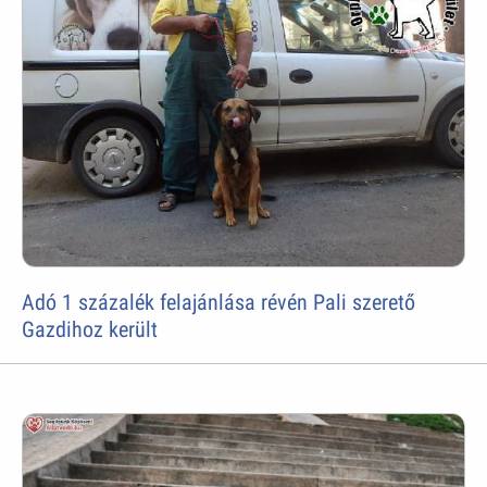
Adó 1 százalék felajánlása révén Pali szerető
Gazdihoz került