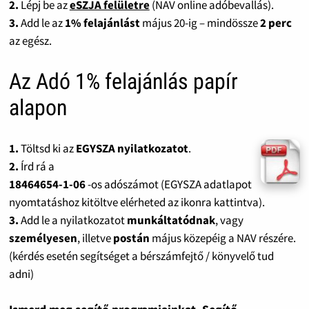
2.
Lépj be az
eSZJA felületre
(NAV online adóbevallás).
3.
Add le az
1% felajánlást
május 20-ig – mindössze
2 perc
az egész.
Az Adó 1% felajánlás papír
alapon
1.
Töltsd ki az
EGYSZA nyilatkozatot
.
2.
Írd rá a
18464654-1-06
-os adószámot (EGYSZA adatlapot
nyomtatáshoz kitöltve elérheted az ikonra kattintva).
3.
Add le a nyilatkozatot
munkáltatódnak
, vagy
személyesen
, illetve
postán
május közepéig a NAV részére.
(kérdés esetén segítséget a bérszámfejtő / könyvelő tud
adni)