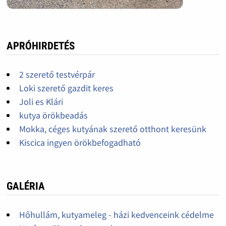
APRÓHIRDETÉS
2 szerető testvérpár
Loki szerető gazdit keres
Joli es Klári
kutya örökbeadás
Mokka, céges kutyának szerető otthont keresünk
Kiscica ingyen örökbefogadható
GALÉRIA
Hőhullám, kutyameleg - házi kedvenceink cédelme