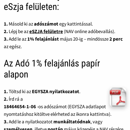
eSzja felületen:
1.
Másold ki az
adószámot
egy kattintással.
2.
Lépj be az
eSZJA felületre
(NAV online adóbevallás).
3.
Add le az
1% felajánlást
május 20-ig – mindössze
2 perc
az egész.
Az Adó 1% felajánlás papír
alapon
1.
Töltsd ki az
EGYSZA nyilatkozatot
.
2.
Írd rá a
18464654-1-06
-os adószámot (EGYSZA adatlapot
nyomtatáshoz kitöltve elérheted az ikonra kattintva).
3.
Add le a nyilatkozatot
munkáltatódnak
, vagy
személyesen
, illetve
postán
május közepéig a NAV részére.