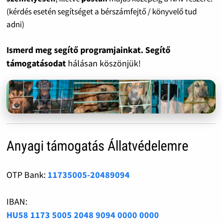
(kérdés esetén segítséget a bérszámfejtő / könyvelő tud
adni)
Ismerd meg segítő programjainkat. Segítő
támogatásodat
hálásan köszönjük!
Anyagi támogatás Állatvédelemre
OTP Bank:
11735005-20489094
IBAN:
HU58 1173 5005 2048 9094 0000 0000