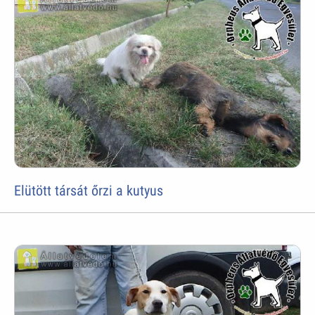
Elütött társát őrzi a kutyus