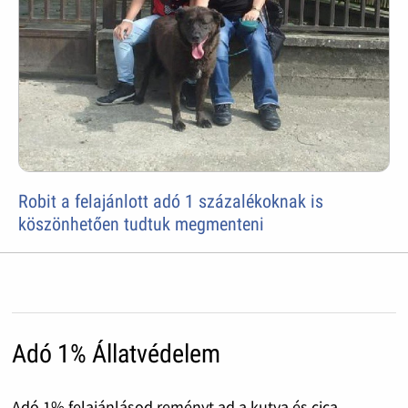
Robit a felajánlott adó 1 százalékoknak is
köszönhetően tudtuk megmenteni
Adó 1% Állatvédelem
Adó 1% felajánlásod reményt ad a kutya és cica