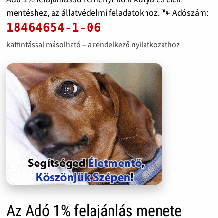
mentéshez, az állatvédelmi feladatokhoz. 🐾 Adószám:
18464654-1-06
kattintással másolható – a rendelkező nyilatkozathoz
Az Adó 1% felajánlás menete