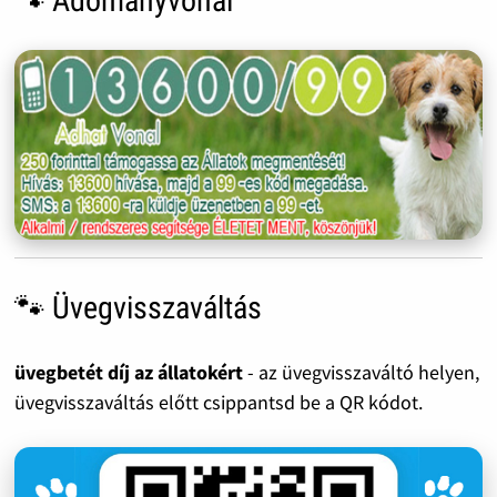
🐾 Adományvonal
🐾 Üvegvisszaváltás
üvegbetét díj az állatokért
- az üvegvisszaváltó helyen,
üvegvisszaváltás előtt csippantsd be a QR kódot.