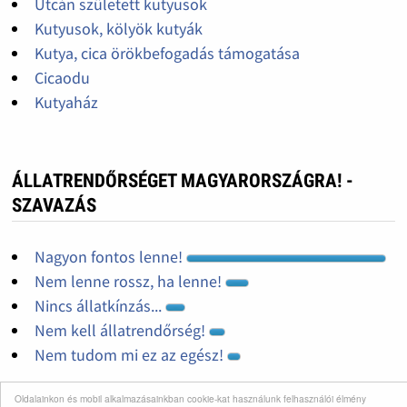
Utcán született kutyusok
Kutyusok, kölyök kutyák
Kutya, cica örökbefogadás támogatása
Cicaodu
Kutyaház
ÁLLATRENDŐRSÉGET MAGYARORSZÁGRA! -
SZAVAZÁS
Nagyon fontos lenne!
Nem lenne rossz, ha lenne!
Nincs állatkínzás...
Nem kell állatrendőrség!
Nem tudom mi ez az egész!
Oldalainkon és mobil alkalmazásainkban cookie-kat használunk felhasználói élmény