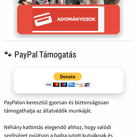
🐾 PayPal Támogatás
PayPalon keresztül gyorsan és biztonságosan
támogathatja az állatvédők munkáját.
Néhány kattintás elegendő ahhoz, hogy valódi
segítséget nyújtson a bajba jutott kutyáknak és