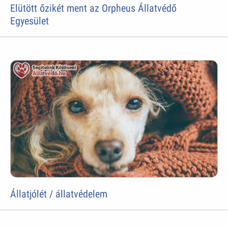
Elütött őzikét ment az Orpheus Állatvédő
Egyesület
Állatjólét / állatvédelem