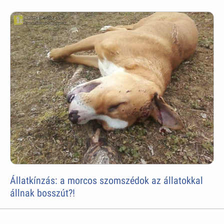
Állatkínzás: a morcos szomszédok az állatokkal
állnak bosszút?!