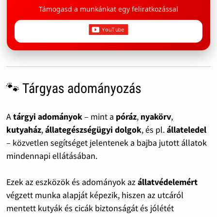
Támogasd a munkánkat egy feliratkozással
🐾 Tárgyas adományozás
A
tárgyi adományok
– mint a
póráz
,
nyakörv
,
kutyaház
,
állategészségügyi dolgok
, és pl.
állateledel
– közvetlen segítséget jelentenek a bajba jutott állatok
mindennapi ellátásában.
Ezek az eszközök és adományok az
állatvédelemért
végzett munka alapját képezik, hiszen az utcáról
mentett kutyák és cicák biztonságát és jólétét