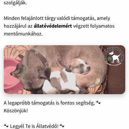
szolgálják.
Minden felajánlott tárgy valódi támogatás, amely
hozzájárul az
állatévédelemért
végzett folyamatos
mentőmunkához.
A legapróbb támogatás is fontos segítség, 🐾
Köszönjük!
🐾 Legyél Te is Állatvédő! 🐾