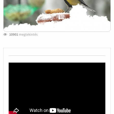
10901
megtekintés