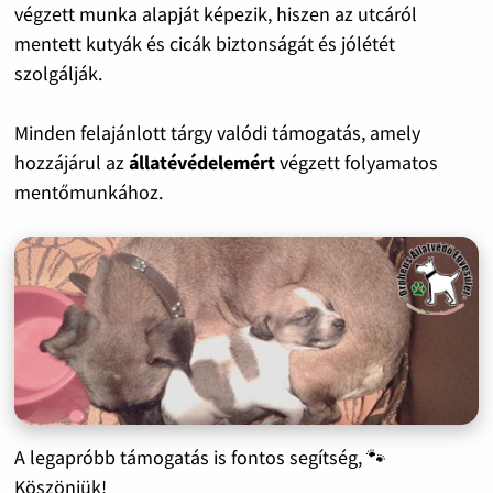
végzett munka alapját képezik, hiszen az utcáról
mentett kutyák és cicák biztonságát és jólétét
szolgálják.
Minden felajánlott tárgy valódi támogatás, amely
hozzájárul az
állatévédelemért
végzett folyamatos
mentőmunkához.
A legapróbb támogatás is fontos segítség, 🐾
Köszönjük!