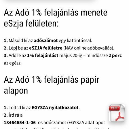
Az Adó 1% felajánlás menete
eSzja felületen:
1.
Másold ki az
adószámot
egy kattintással.
2.
Lépj be az
eSZJA felületre
(NAV online adóbevallás).
3.
Add le az
1% felajánlást
május 20-ig – mindössze
2 perc
az egész.
Az Adó 1% felajánlás papír
alapon
1.
Töltsd ki az
EGYSZA nyilatkozatot
.
2.
Írd rá a
18464654-1-06
-os adószámot (EGYSZA adatlapot