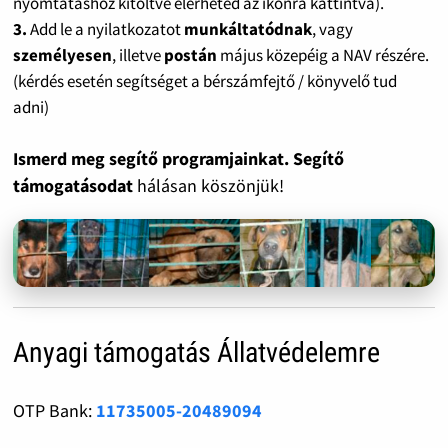
nyomtatáshoz kitöltve elérheted az ikonra kattintva).
3.
Add le a nyilatkozatot
munkáltatódnak
, vagy
személyesen
, illetve
postán
május közepéig a NAV részére.
(kérdés esetén segítséget a bérszámfejtő / könyvelő tud
adni)
Ismerd meg segítő programjainkat. Segítő
támogatásodat
hálásan köszönjük!
Anyagi támogatás Állatvédelemre
OTP Bank:
11735005-20489094