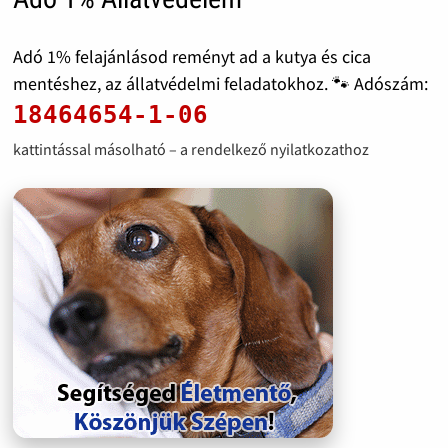
Adó 1% felajánlásod reményt ad a kutya és cica
mentéshez, az állatvédelmi feladatokhoz. 🐾 Adószám:
18464654-1-06
kattintással másolható – a rendelkező nyilatkozathoz