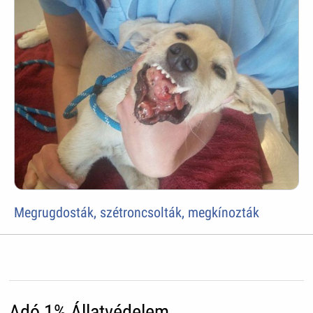
Megrugdosták, szétroncsolták, megkínozták
Adó 1% Állatvédelem