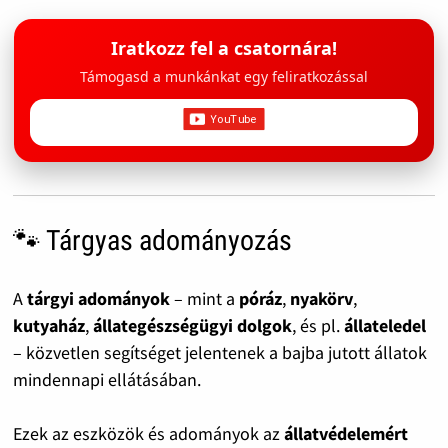
Iratkozz fel a csatornára!
Támogasd a munkánkat egy feliratkozással
🐾 Tárgyas adományozás
A
tárgyi adományok
– mint a
póráz
,
nyakörv
,
kutyaház
,
állategészségügyi dolgok
, és pl.
állateledel
– közvetlen segítséget jelentenek a bajba jutott állatok
mindennapi ellátásában.
Ezek az eszközök és adományok az
állatvédelemért