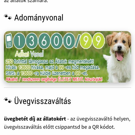
az állatok számára.
🐾 Adományvonal
🐾 Üvegvisszaváltás
üvegbetét díj az állatokért
- az üvegvisszaváltó helyen,
üvegvisszaváltás előtt csippantsd be a QR kódot.