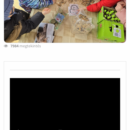
7984
megtekintés