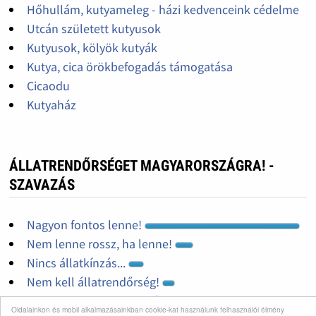
Hőhullám, kutyameleg - házi kedvenceink cédelme
Utcán született kutyusok
Kutyusok, kölyök kutyák
Kutya, cica örökbefogadás támogatása
Cicaodu
Kutyaház
ÁLLATRENDŐRSÉGET MAGYARORSZÁGRA! -
SZAVAZÁS
Nagyon fontos lenne!
Nem lenne rossz, ha lenne!
Nincs állatkínzás...
Nem kell állatrendőrség!
Nem tudom mi ez az egész!
Oldalainkon és mobil alkalmazásainkban cookie-kat használunk felhasználói élmény