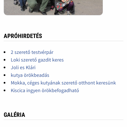
APRÓHIRDETÉS
2 szerető testvérpár
Loki szerető gazdit keres
Joli es Klári
kutya örökbeadás
Mokka, céges kutyának szerető otthont keresünk
Kiscica ingyen örökbefogadható
GALÉRIA