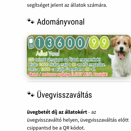
segítséget jelent az állatok számára.
🐾 Adományvonal
🐾 Üvegvisszaváltás
üvegbetét díj az állatokért
- az
üvegvisszaváltó helyen, üvegvisszaváltás előtt
csippantsd be a QR kódot.