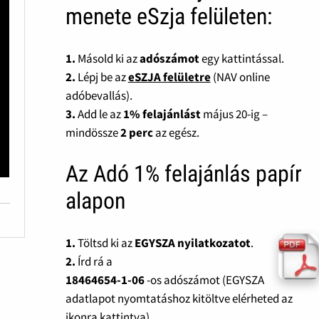
menete eSzja felületen:
1.
Másold ki az
adószámot
egy kattintással.
2.
Lépj be az
eSZJA felületre
(NAV online
adóbevallás).
3.
Add le az
1% felajánlást
május 20-ig –
mindössze
2 perc
az egész.
Az Adó 1% felajánlás papír
alapon
1.
Töltsd ki az
EGYSZA nyilatkozatot
.
2.
Írd rá a
18464654-1-06
-os adószámot (EGYSZA
adatlapot nyomtatáshoz kitöltve elérheted az
ikonra kattintva).