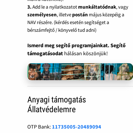
3.
Add le a nyilatkozatot
munkáltatódnak
, vagy
személyesen
, illetve
postán
május közepéig a
NAV részére. (kérdés esetén segítséget a
bérszámfejtő / könyvelő tud adni)
Ismerd meg segítő programjainkat. Segítő
támogatásodat
hálásan köszönjük!
Anyagi támogatás
Állatvédelemre
OTP Bank:
11735005-20489094