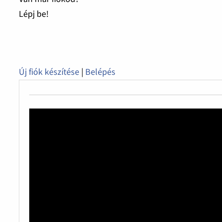
Lépj be!
Új fiók készítése
|
Belépés