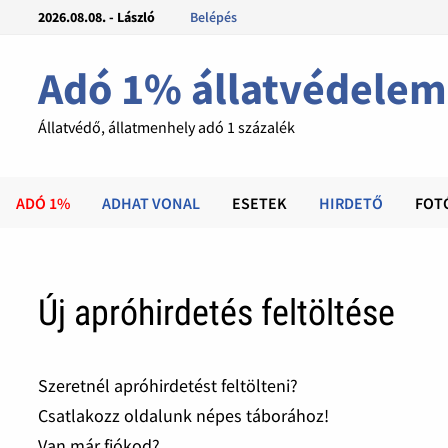
2026.08.08. - László
Belépés
Adó 1% állatvédelem
Állatvédő, állatmenhely adó 1 százalék
ADÓ 1%
ADHAT VONAL
ESETEK
HIRDETŐ
FOT
Új apróhirdetés feltöltése
Szeretnél apróhirdetést feltölteni?
Csatlakozz oldalunk népes táborához!
Van már fiókod?