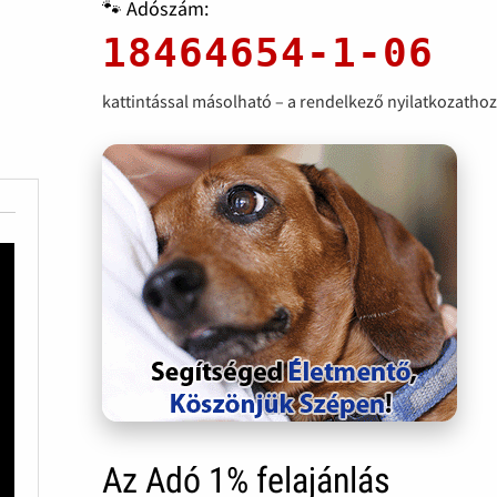
🐾 Adószám:
18464654-1-06
kattintással másolható – a rendelkező nyilatkozathoz
Az Adó 1% felajánlás