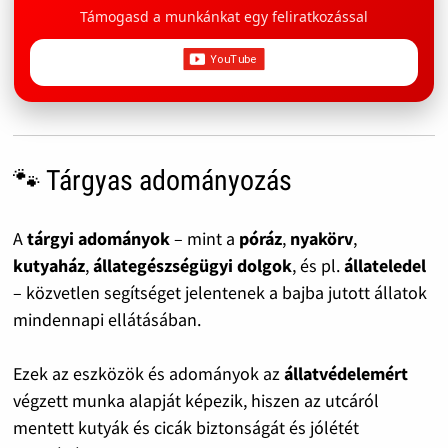
Támogasd a munkánkat egy feliratkozással
🐾 Tárgyas adományozás
A
tárgyi adományok
– mint a
póráz
,
nyakörv
,
kutyaház
,
állategészségügyi dolgok
, és pl.
állateledel
– közvetlen segítséget jelentenek a bajba jutott állatok
mindennapi ellátásában.
Ezek az eszközök és adományok az
állatvédelemért
végzett munka alapját képezik, hiszen az utcáról
mentett kutyák és cicák biztonságát és jólétét