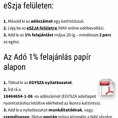
eSzja felületen:
1.
Másold ki az
adószámot
egy kattintással.
2.
Lépj be az
eSZJA felületre
(NAV online adóbevallás).
3.
Add le az
1% felajánlást
május 20-ig – mindössze
2 perc
az egész.
Az Adó 1% felajánlás papír
alapon
1.
Töltsd ki az
EGYSZA nyilatkozatot
.
2.
Írd rá a
18464654-1-06
-os adószámot (EGYSZA adatlapot
nyomtatáshoz kitöltve elérheted az ikonra kattintva).
3.
Add le a nyilatkozatot
munkáltatódnak
, vagy
személyesen
, illetve
postán
május közepéig a NAV részére.