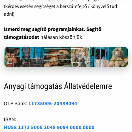
(kérdés esetén segítséget a bérszámfejtő / könyvelő tud
adni)
Ismerd meg segítő programjainkat. Segítő
támogatásodat
hálásan köszönjük!
Anyagi támogatás Állatvédelemre
OTP Bank:
11735005-20489094
IBAN:
HU58 1173 5005 2048 9094 0000 0000