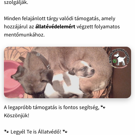
szolgálják.
Minden felajánlott tárgy valódi támogatás, amely
hozzájárul az
állatévédelemért
végzett folyamatos
mentőmunkához.
A legapróbb támogatás is fontos segítség, 🐾
Köszönjük!
🐾 Legyél Te is Állatvédő! 🐾