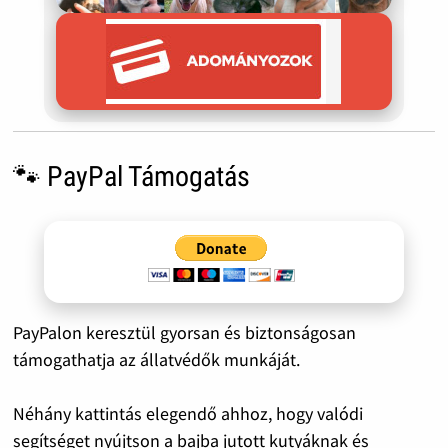
🐾 PayPal Támogatás
PayPalon keresztül gyorsan és biztonságosan
támogathatja az állatvédők munkáját.
Néhány kattintás elegendő ahhoz, hogy valódi
segítséget nyújtson a bajba jutott kutyáknak és