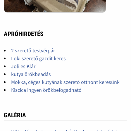
APRÓHIRDETÉS
2 szerető testvérpár
Loki szerető gazdit keres
Joli es Klári
kutya örökbeadás
Mokka, céges kutyának szerető otthont keresünk
Kiscica ingyen örökbefogadható
GALÉRIA