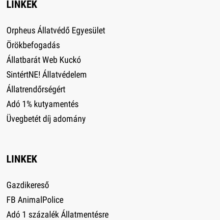
LINKEK
Orpheus Állatvédő Egyesület
Örökbefogadás
Állatbarát Web Kuckó
SintértNE! Állatvédelem
Állatrendőrségért
Adó 1% kutyamentés
Üvegbetét díj adomány
LINKEK
Gazdikereső
FB AnimalPolice
Adó 1 százalék Állatmentésre