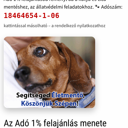
mentéshez, az állatvédelmi feladatokhoz. 🐾 Adószám:
18464654-1-06
kattintással másolható – a rendelkező nyilatkozathoz
Az Adó 1% felajánlás menete