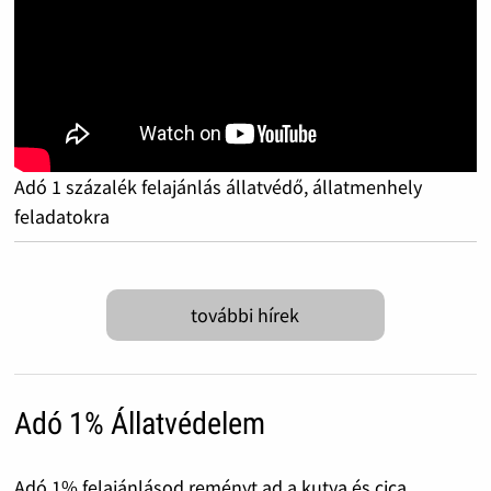
Adó 1 százalék felajánlás állatvédő, állatmenhely
feladatokra
további hírek
Adó 1% Állatvédelem
Adó 1% felajánlásod reményt ad a kutya és cica