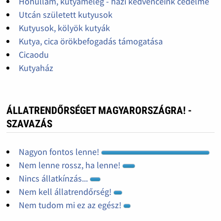
Hőhullám, kutyameleg - házi kedvenceink cédelme
Utcán született kutyusok
Kutyusok, kölyök kutyák
Kutya, cica örökbefogadás támogatása
Cicaodu
Kutyaház
ÁLLATRENDŐRSÉGET MAGYARORSZÁGRA! -
SZAVAZÁS
Nagyon fontos lenne!
Nem lenne rossz, ha lenne!
Nincs állatkínzás...
Nem kell állatrendőrség!
Nem tudom mi ez az egész!