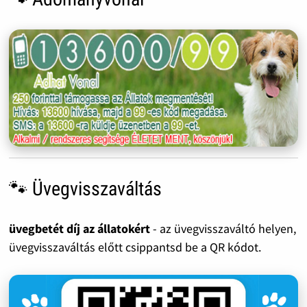
🐾 Üvegvisszaváltás
üvegbetét díj az állatokért
- az üvegvisszaváltó helyen,
üvegvisszaváltás előtt csippantsd be a QR kódot.