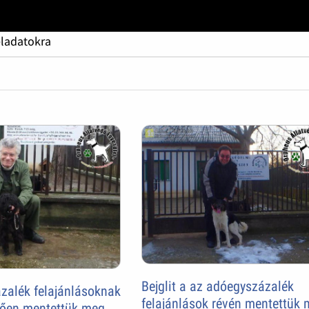
eladatokra
Bejglit a az adóegyszázalék
zalék felajánlásoknak
felajánlások révén mentettük
tően mentettük meg