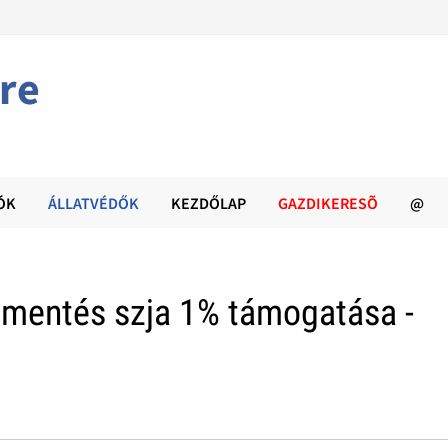
re
ÓK
ÁLLATVÉDŐK
KEZDŐLAP
GAZDIKERESÕ
@
mentés szja 1% támogatása -