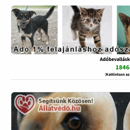
Adóbevallásk
1846
(
Kattintson a