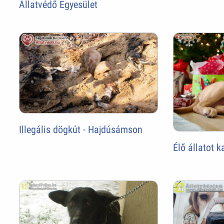
Állatvédő Egyesület
Illegális dögkút - Hajdúsámson
Élő állatot k