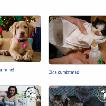
arira ne!
Cica cumiztatás