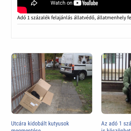
Adó 1 százalék felajánlás állatvédő, állatmenhely f
Utcára kidobált kutyusok
Az adó 1 szá
megmentése
is köszönhe