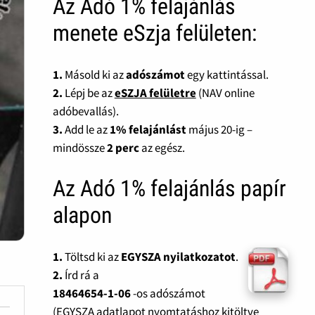
Az Adó 1% felajánlás
menete eSzja felületen:
1.
Másold ki az
adószámot
egy kattintással.
2.
Lépj be az
eSZJA felületre
(NAV online
adóbevallás).
3.
Add le az
1% felajánlást
május 20-ig –
mindössze
2 perc
az egész.
Az Adó 1% felajánlás papír
alapon
1.
Töltsd ki az
EGYSZA nyilatkozatot
.
2.
Írd rá a
18464654-1-06
-os adószámot
(EGYSZA adatlapot nyomtatáshoz kitöltve