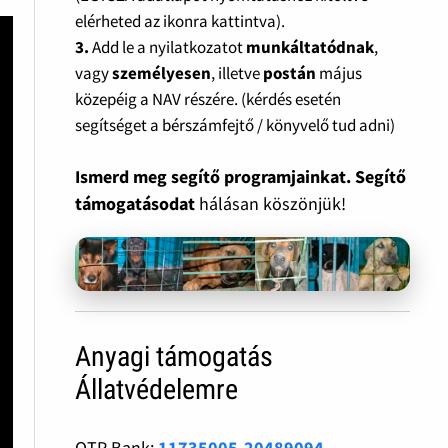
elérheted az ikonra kattintva).
3.
Add le a nyilatkozatot
munkáltatódnak
,
vagy
személyesen
, illetve
postán
május
közepéig a NAV részére. (kérdés esetén
segítséget a bérszámfejtő / könyvelő tud adni)
Ismerd meg segítő programjainkat. Segítő
támogatásodat
hálásan köszönjük!
Anyagi támogatás
Állatvédelemre
OTP Bank:
11735005-20489094