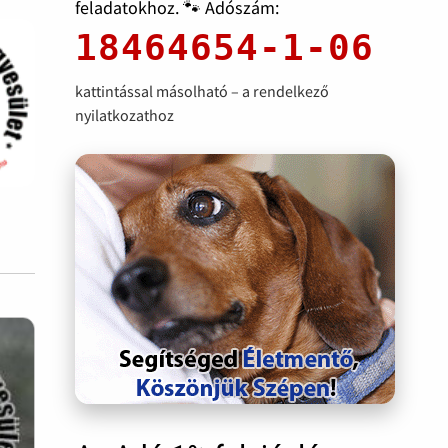
feladatokhoz. 🐾 Adószám:
18464654-1-06
kattintással másolható – a rendelkező
nyilatkozathoz