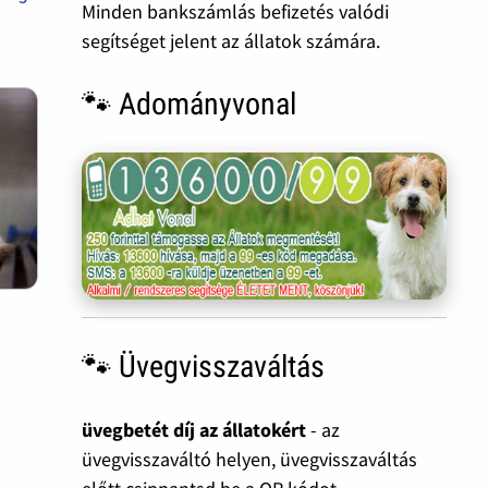
Minden bankszámlás befizetés valódi
segítséget jelent az állatok számára.
🐾 Adományvonal
🐾 Üvegvisszaváltás
üvegbetét díj az állatokért
- az
üvegvisszaváltó helyen, üvegvisszaváltás