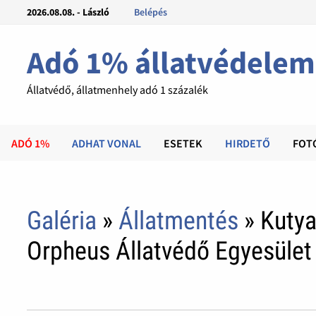
2026.08.08. - László
Belépés
Adó 1% állatvédelem
Állatvédő, állatmenhely adó 1 százalék
ADÓ 1%
ADHAT VONAL
ESETEK
HIRDETŐ
FOT
Galéria
»
Állatmentés
» Kutya
Orpheus Állatvédő Egyesület