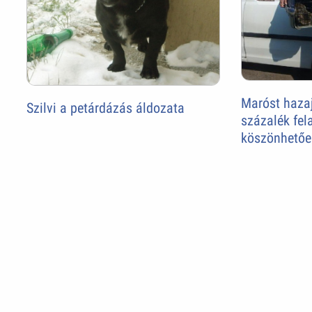
Maróst hazaj
Szilvi a petárdázás áldozata
százalék fel
köszönhetőe