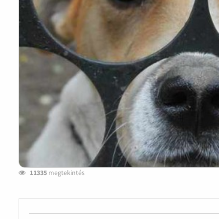
11335
megtekintés