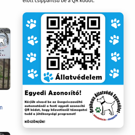
előtt csippantsd be a QR kódot.
en