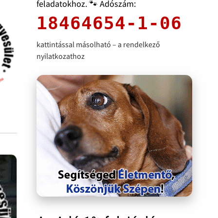
feladatokhoz. 🐾 Adószám:
18464654-1-06
kattintással másolható – a rendelkező
nyilatkozathoz