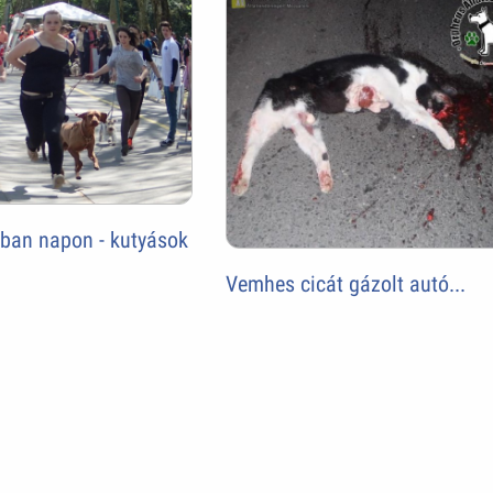
ában napon - kutyások
Vemhes cicát gázolt autó...