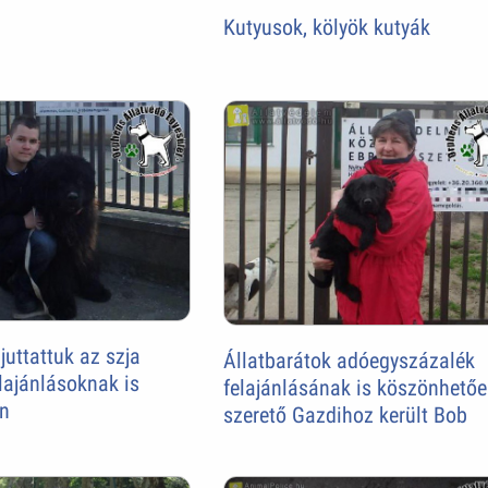
Kutyusok, kölyök kutyák
juttattuk az szja
Állatbarátok adóegyszázalék
lajánlásoknak is
felajánlásának is köszönhető
n
szerető Gazdihoz került Bob