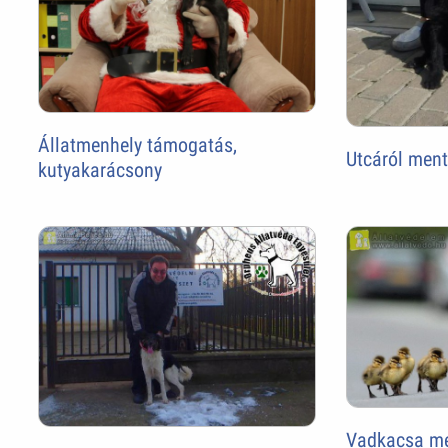
Állatmenhely támogatás,
Utcáról ment
kutyakarácsony
Vadkacsa m