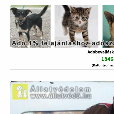
Adóbevallásk
1846
(
Kattintson a