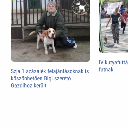
IV kutyafutt
futnak
Szja 1 százalék felajánlásoknak is
köszönhetően Bigi szerető
Gazdihoz került