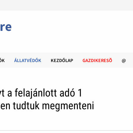
re
ÓK
ÁLLATVÉDŐK
KEZDŐLAP
GAZDIKERESÕ
@
t a felajánlott adó 1
ően tudtuk megmenteni