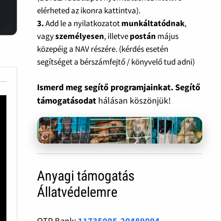
elérheted az ikonra kattintva).
3.
Add le a nyilatkozatot
munkáltatódnak
,
vagy
személyesen
, illetve
postán
május
közepéig a NAV részére. (kérdés esetén
segítséget a bérszámfejtő / könyvelő tud adni)
Ismerd meg segítő programjainkat. Segítő
támogatásodat
hálásan köszönjük!
Anyagi támogatás
Állatvédelemre
OTP Bank:
11735005-20489094