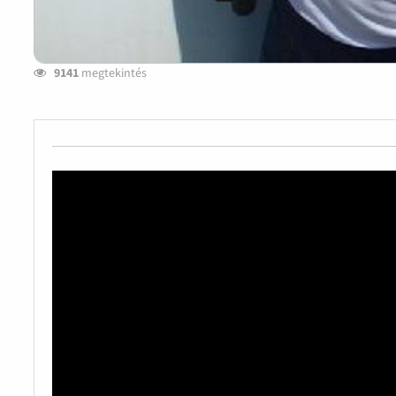
9141
megtekintés