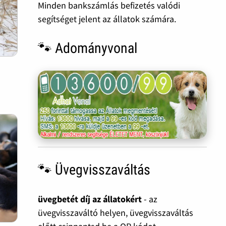
Minden bankszámlás befizetés valódi
segítséget jelent az állatok számára.
🐾 Adományvonal
🐾 Üvegvisszaváltás
üvegbetét díj az állatokért
- az
üvegvisszaváltó helyen, üvegvisszaváltás