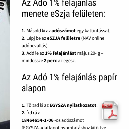
Az Adó 1% felajánlás
menete eSzja felületen:
1.
Másold ki az
adószámot
egy kattintással.
2.
Lépj be az
eSZJA felületre
(NAV online
adóbevallás).
3.
Add le az
1% felajánlást
május 20-ig –
mindössze
2 perc
az egész.
Az Adó 1% felajánlás papír
alapon
1.
Töltsd ki az
EGYSZA nyilatkozatot
.
2.
Írd rá a
18464654-1-06
-os adószámot
(EGYSZA adatlapot nyomtatáshoz kitöltve