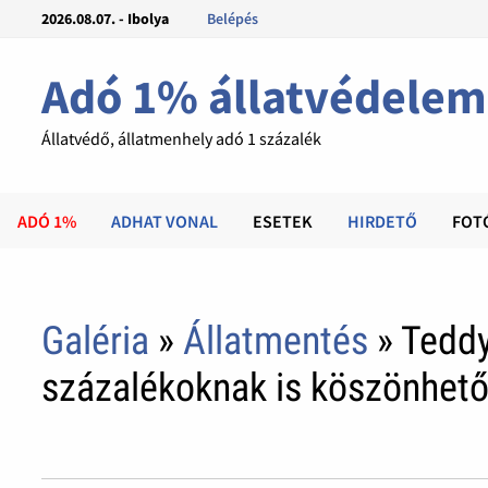
2026.08.07. - Ibolya
Belépés
Adó 1% állatvédelem
Állatvédő, állatmenhely adó 1 százalék
ADÓ 1%
ADHAT VONAL
ESETEK
HIRDETŐ
FOT
Galéria
»
Állatmentés
» Teddy
százalékoknak is köszönhet