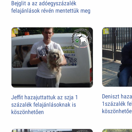
Bejglit a az adóegyszázalék
felajánlások révén mentettük meg
Deniszt haza
Jeffit hazajuttattuk az szja 1
1százalék fe
százalék felajánlásoknak is
köszönhetőe
köszönhetően