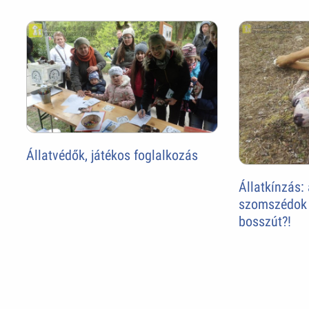
Állatvédők, játékos foglalkozás
Állatkínzás:
szomszédok a
bosszút?!