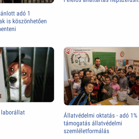
jánlott adó 1
ak is köszönhetően
enteni
 laborállat
Állatvédelmi oktatás - adó 1%
támogatás állatvédelmi
szemléletformálás