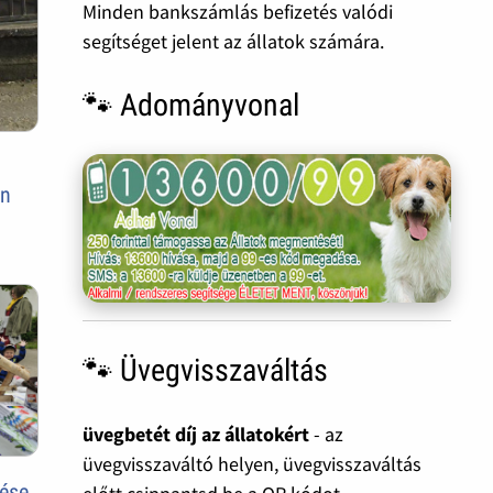
Minden bankszámlás befizetés valódi
segítséget jelent az állatok számára.
🐾 Adományvonal
en
🐾 Üvegvisszaváltás
üvegbetét díj az állatokért
- az
üvegvisszaváltó helyen, üvegvisszaváltás
tése