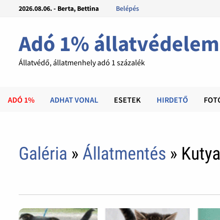
2026.08.06. - Berta, Bettina
Belépés
Adó 1% állatvédelem
Állatvédő, állatmenhely adó 1 százalék
ADÓ 1%
ADHAT VONAL
ESETEK
HIRDETŐ
FOT
Galéria
»
Állatmentés
» Kuty