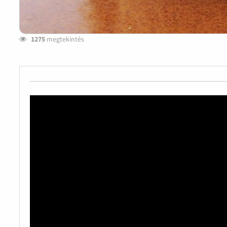
1275
megtekintés