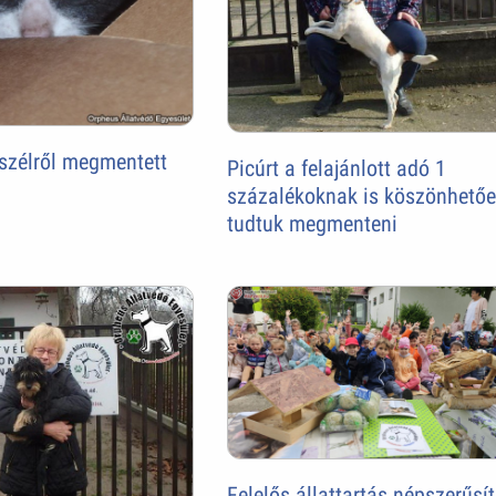
szélről megmentett
Picúrt a felajánlott adó 1
százalékoknak is köszönhető
tudtuk megmenteni
Felelős állattartás népszerűsí