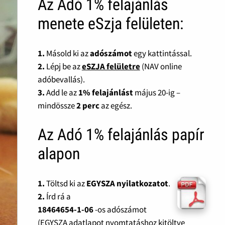
Az Adó 1% felajánlás
menete eSzja felületen:
1.
Másold ki az
adószámot
egy kattintással.
2.
Lépj be az
eSZJA felületre
(NAV online
adóbevallás).
3.
Add le az
1% felajánlást
május 20-ig –
mindössze
2 perc
az egész.
Az Adó 1% felajánlás papír
alapon
1.
Töltsd ki az
EGYSZA nyilatkozatot
.
2.
Írd rá a
18464654-1-06
-os adószámot
(EGYSZA adatlapot nyomtatáshoz kitöltve