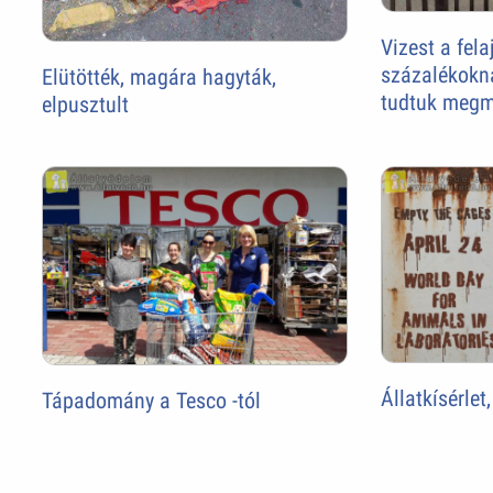
Vizest a fela
százalékokn
Elütötték, magára hagyták,
tudtuk megm
elpusztult
Állatkísérlet,
Tápadomány a Tesco -tól