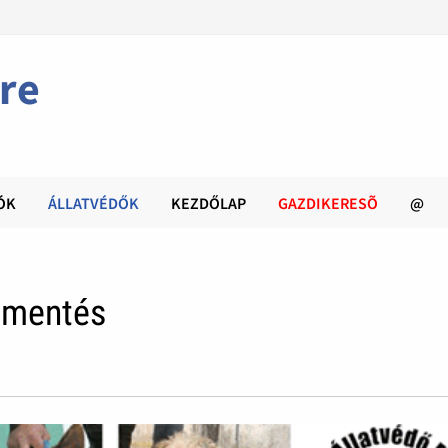
re
ÓK
ÁLLATVÉDŐK
KEZDŐLAP
GAZDIKERESÕ
@
amentés