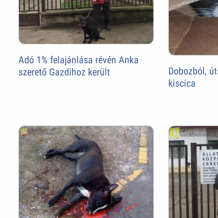
Adó 1% felajánlása révén Anka
Dobozból, út
szerető Gazdihoz került
kiscica