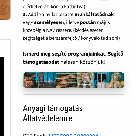
elérheted az ikonra kattintva).
3.
Add le a nyilatkozatot
munkáltatódnak
,
vagy
személyesen
, illetve
postán
május
közepéig a NAV részére. (kérdés esetén
segítséget a bérszámfejtő / könyvelő tud adni)
Ismerd meg segítő programjainkat. Segítő
támogatásodat
hálásan köszönjük!
Anyagi támogatás
Állatvédelemre
OTP Bank:
11735005-20489094