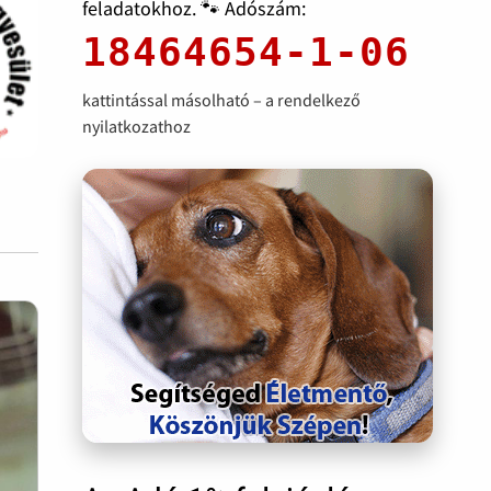
feladatokhoz. 🐾 Adószám:
18464654-1-06
kattintással másolható – a rendelkező
nyilatkozathoz