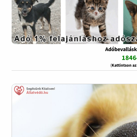
Adóbevallásk
1846
(
Kattintson a