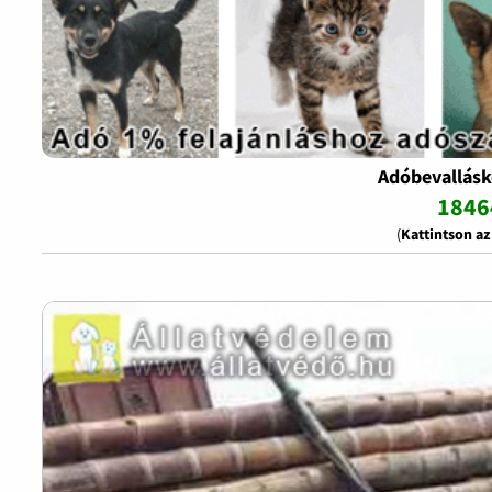
Adóbevallásk
1846
(
Kattintson a