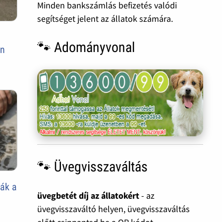
Minden bankszámlás befizetés valódi
segítséget jelent az állatok számára.
🐾 Adományvonal
en
🐾 Üvegvisszaváltás
ták a
üvegbetét díj az állatokért
- az
üvegvisszaváltó helyen, üvegvisszaváltás