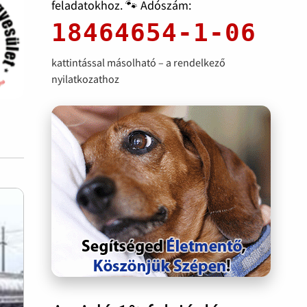
feladatokhoz. 🐾 Adószám:
18464654-1-06
kattintással másolható – a rendelkező
nyilatkozathoz