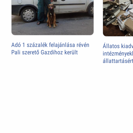
Adó 1 százalék felajánlása révén
Állatos kiad
Pali szerető Gazdihoz került
intézményekb
állattartásér