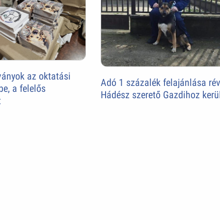
ványok az oktatási
Adó 1 százalék felajánlása ré
e, a felelős
Hádész szerető Gazdihoz kerü
t