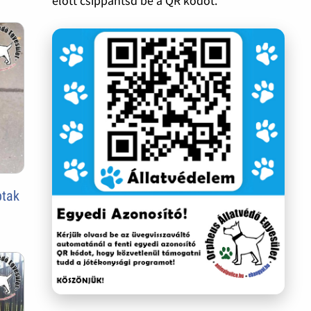
előtt csippantsd be a QR kódot.
btak