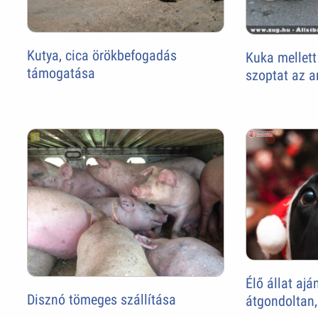
Kutya, cica örökbefogadás
Kuka mellett
támogatása
szoptat az a
Élő állat aj
Disznó tömeges szállítása
átgondoltan,