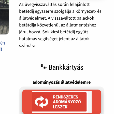
Az üvegvisszaváltás során felajánlott
betétdíj egyszerre szolgálja a környezet- és
állatvédelmet. A visszaváltott palackok
betétdíja közvetlenül az állatmentéshez
járul hozzá. Sok kicsi betétdíj együtt
hatalmas segítséget jelent az állatok
vén
számára.
lt
🐾 Bankkártyás
adományozás állatvédelemre