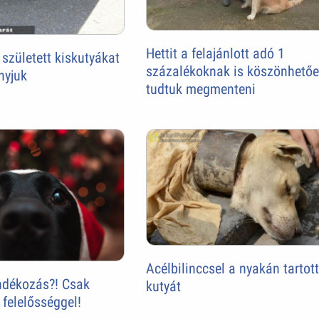
Hettit a felajánlott adó 1
 született kiskutyákat
százalékoknak is köszönhető
nyjuk
tudtuk megmenteni
Acélbilinccsel a nyakán tartot
ándékozás?! Csak
kutyát
 felelősséggel!