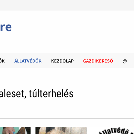
re
ÓK
ÁLLATVÉDŐK
KEZDŐLAP
GAZDIKERESÕ
@
leset, túlterhelés