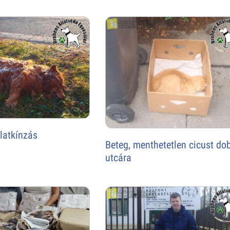
llatkínzás
Beteg, menthetetlen cicust do
utcára