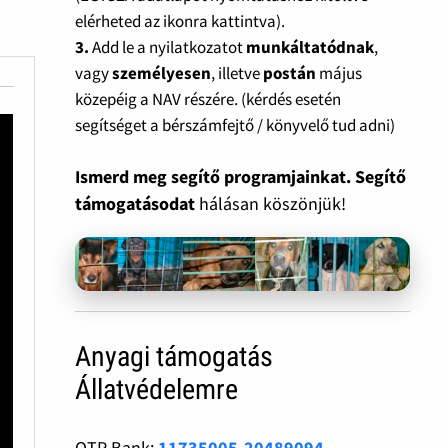
elérheted az ikonra kattintva).
3.
Add le a nyilatkozatot
munkáltatódnak
,
vagy
személyesen
, illetve
postán
május
közepéig a NAV részére. (kérdés esetén
segítséget a bérszámfejtő / könyvelő tud adni)
Ismerd meg segítő programjainkat. Segítő
támogatásodat
hálásan köszönjük!
Anyagi támogatás
Állatvédelemre
OTP Bank:
11735005-20489094