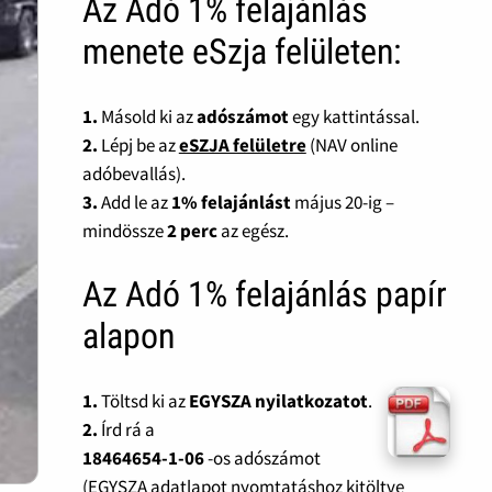
Az Adó 1% felajánlás
menete eSzja felületen:
1.
Másold ki az
adószámot
egy kattintással.
2.
Lépj be az
eSZJA felületre
(NAV online
adóbevallás).
3.
Add le az
1% felajánlást
május 20-ig –
mindössze
2 perc
az egész.
Az Adó 1% felajánlás papír
alapon
1.
Töltsd ki az
EGYSZA nyilatkozatot
.
2.
Írd rá a
18464654-1-06
-os adószámot
(EGYSZA adatlapot nyomtatáshoz kitöltve