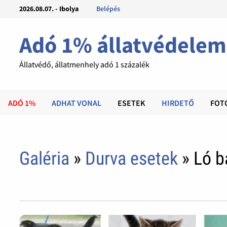
2026.08.07. - Ibolya
Belépés
Adó 1% állatvédelem
Állatvédő, állatmenhely adó 1 százalék
ADÓ 1%
ADHAT VONAL
ESETEK
HIRDETŐ
FOT
Galéria
»
Durva esetek
» Ló ba