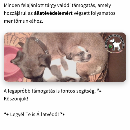
Minden felajánlott tárgy valódi támogatás, amely
hozzájárul az
állatévédelemért
végzett folyamatos
mentőmunkához.
A legapróbb támogatás is fontos segítség, 🐾
Köszönjük!
🐾 Legyél Te is Állatvédő! 🐾