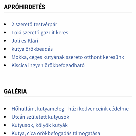
APRÓHIRDETÉS
2 szerető testvérpár
Loki szerető gazdit keres
Joli es Klári
kutya örökbeadás
Mokka, céges kutyának szerető otthont keresünk
Kiscica ingyen örökbefogadható
GALÉRIA
Hőhullám, kutyameleg - házi kedvenceink cédelme
Utcán született kutyusok
Kutyusok, kölyök kutyák
Kutya, cica örökbefogadás támogatása