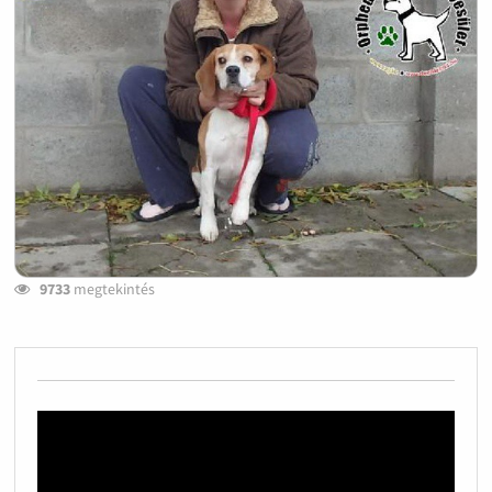
9733
megtekintés