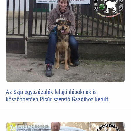
Az Szja egyszázalék felajánlásoknak is
köszönhetően Picúr szerető Gazdihoz került