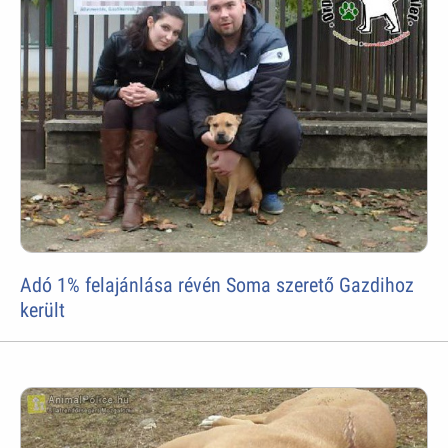
Adó 1% felajánlása révén Soma szerető Gazdihoz
került