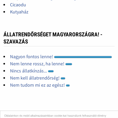
Cicaodu
Kutyaház
ÁLLATRENDŐRSÉGET MAGYARORSZÁGRA! -
SZAVAZÁS
Nagyon fontos lenne!
Nem lenne rossz, ha lenne!
Nincs állatkínzás...
Nem kell állatrendőrség!
Nem tudom mi ez az egész!
Oldalainkon és mobil alkalmazásainkban cookie-kat használunk felhasználói élmény