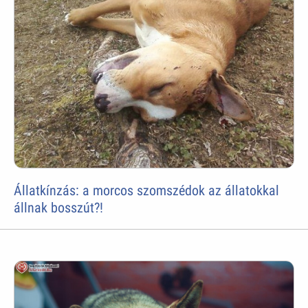
Állatkínzás: a morcos szomszédok az állatokkal
állnak bosszút?!