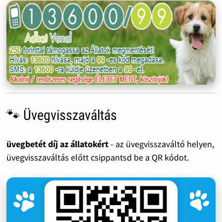
🐾 Üvegvisszaváltás
üvegbetét díj az állatokért
- az üvegvisszaváltó helyen,
üvegvisszaváltás előtt csippantsd be a QR kódot.