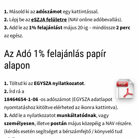
1.
Másold ki az
adószámot
egy kattintással.
2.
Lépj be az
eSZJA felületre
(NAV online adóbevallás).
3.
Add le az
1% felajánlást
május 20-ig – mindössze
2 perc
az egész.
Az Adó 1% felajánlás papír
alapon
1.
Töltsd ki az
EGYSZA nyilatkozatot
.
2.
Írd rá a
18464654-1-06
-os adószámot (EGYSZA adatlapot
nyomtatáshoz kitöltve elérheted az ikonra kattintva).
3.
Add le a nyilatkozatot
munkáltatódnak
, vagy
személyesen
, illetve
postán
május közepéig a NAV részére.
(kérdés esetén segítséget a bérszámfejtő / könyvelő tud