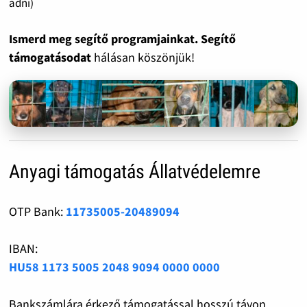
adni)
Ismerd meg segítő programjainkat. Segítő
támogatásodat
hálásan köszönjük!
Anyagi támogatás Állatvédelemre
OTP Bank:
11735005-20489094
IBAN:
HU58 1173 5005 2048 9094 0000 0000
Bankszámlára érkező támogatással hosszú távon