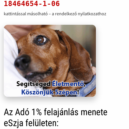
18464654-1-06
kattintással másolható – a rendelkező nyilatkozathoz
Az Adó 1% felajánlás menete
eSzja felületen: