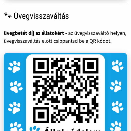
🐾 Üvegvisszaváltás
üvegbetét díj az állatokért
- az üvegvisszaváltó helyen,
üvegvisszaváltás előtt csippantsd be a QR kódot.