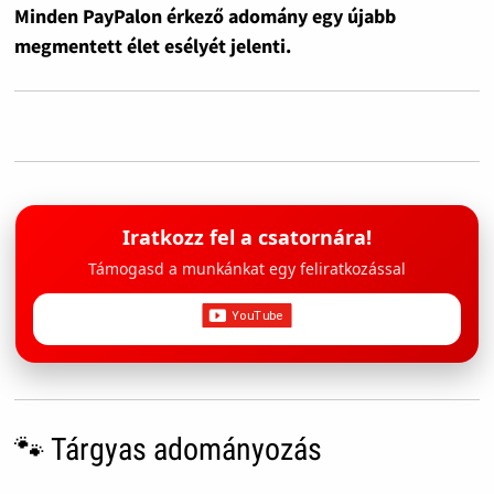
Minden PayPalon érkező adomány egy újabb
megmentett élet esélyét jelenti.
Iratkozz fel a csatornára!
Támogasd a munkánkat egy feliratkozással
🐾 Tárgyas adományozás