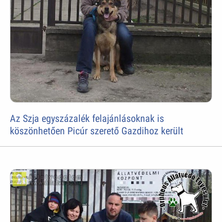
Az Szja egyszázalék felajánlásoknak is
köszönhetően Picúr szerető Gazdihoz került