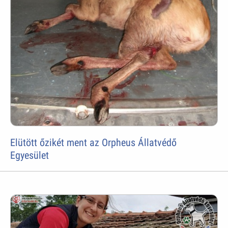
Elütött őzikét ment az Orpheus Állatvédő
Egyesület