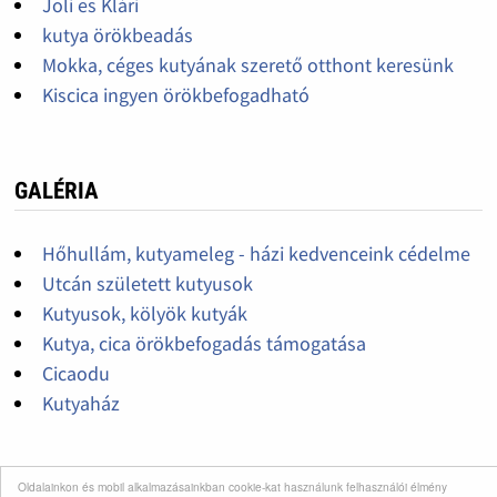
Joli es Klári
kutya örökbeadás
Mokka, céges kutyának szerető otthont keresünk
Kiscica ingyen örökbefogadható
GALÉRIA
Hőhullám, kutyameleg - házi kedvenceink cédelme
Utcán született kutyusok
Kutyusok, kölyök kutyák
Kutya, cica örökbefogadás támogatása
Cicaodu
Kutyaház
Oldalainkon és mobil alkalmazásainkban cookie-kat használunk felhasználói élmény