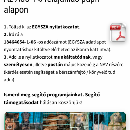
alapon
1.
Töltsd ki az
EGYSZA nyilatkozatot
.
2.
Írd rá a
18464654-1-06
-os adószámot (EGYSZA adatlapot
nyomtatáshoz kitöltve elérheted az ikonra kattintva).
3.
Add le a nyilatkozatot
munkáltatódnak
, vagy
személyesen
, illetve
postán
május közepéig a NAV részére.
(kérdés esetén segítséget a bérszámfejtő / könyvelő tud
adni)
Ismerd meg segítő programjainkat. Segítő
támogatásodat
hálásan köszönjük!