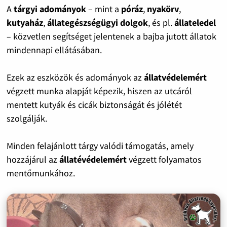
A
tárgyi adományok
– mint a
póráz
,
nyakörv
,
kutyaház
,
állategészségügyi dolgok
, és pl.
állateledel
– közvetlen segítséget jelentenek a bajba jutott állatok
mindennapi ellátásában.
Ezek az eszközök és adományok az
állatvédelemért
végzett munka alapját képezik, hiszen az utcáról
mentett kutyák és cicák biztonságát és jólétét
szolgálják.
Minden felajánlott tárgy valódi támogatás, amely
hozzájárul az
állatévédelemért
végzett folyamatos
mentőmunkához.