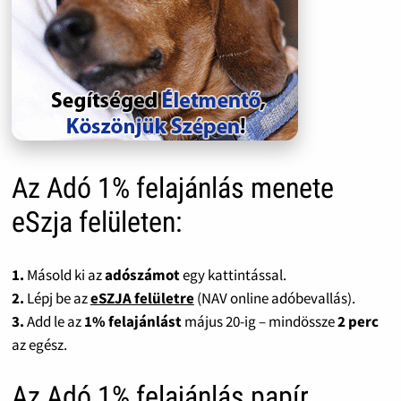
Az Adó 1% felajánlás menete
eSzja felületen:
1.
Másold ki az
adószámot
egy kattintással.
2.
Lépj be az
eSZJA felületre
(NAV online adóbevallás).
3.
Add le az
1% felajánlást
május 20-ig – mindössze
2 perc
az egész.
Az Adó 1% felajánlás papír