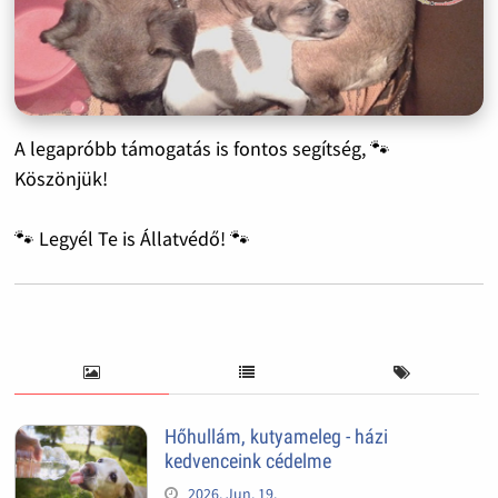
A legapróbb támogatás is fontos segítség, 🐾
Köszönjük!
🐾 Legyél Te is Állatvédő! 🐾
Hőhullám, kutyameleg - házi
kedvenceink cédelme
2026. Jun. 19.