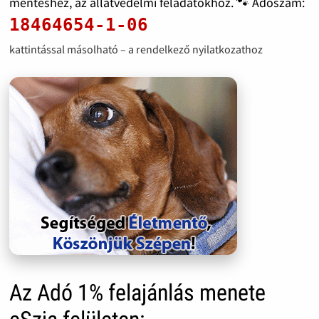
mentéshez, az állatvédelmi feladatokhoz. 🐾 Adószám:
18464654-1-06
kattintással másolható – a rendelkező nyilatkozathoz
Az Adó 1% felajánlás menete