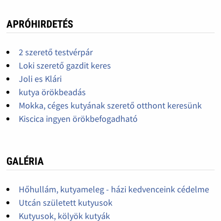
APRÓHIRDETÉS
2 szerető testvérpár
Loki szerető gazdit keres
Joli es Klári
kutya örökbeadás
Mokka, céges kutyának szerető otthont keresünk
Kiscica ingyen örökbefogadható
GALÉRIA
Hőhullám, kutyameleg - házi kedvenceink cédelme
Utcán született kutyusok
Kutyusok, kölyök kutyák