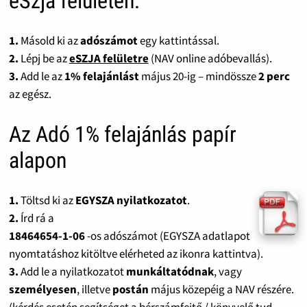
eSzja felületen:
1.
Másold ki az
adószámot
egy kattintással.
2.
Lépj be az
eSZJA felületre
(NAV online adóbevallás).
3.
Add le az
1% felajánlást
május 20-ig – mindössze
2 perc
az egész.
Az Adó 1% felajánlás papír
alapon
1.
Töltsd ki az
EGYSZA nyilatkozatot
.
2.
Írd rá a
18464654-1-06
-os adószámot (EGYSZA adatlapot
nyomtatáshoz kitöltve elérheted az ikonra kattintva).
3.
Add le a nyilatkozatot
munkáltatódnak
, vagy
személyesen
, illetve
postán
május közepéig a NAV részére.