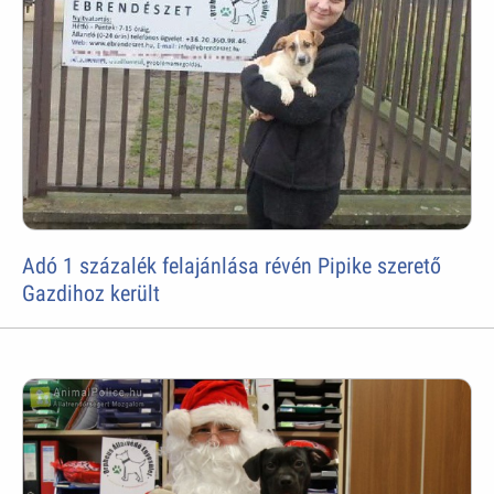
Adó 1 százalék felajánlása révén Pipike szerető
Gazdihoz került