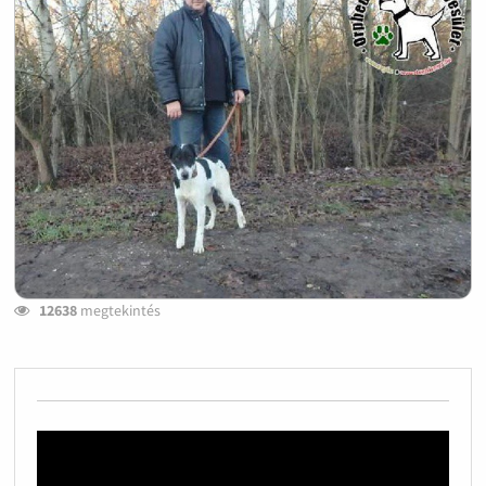
12638
megtekintés