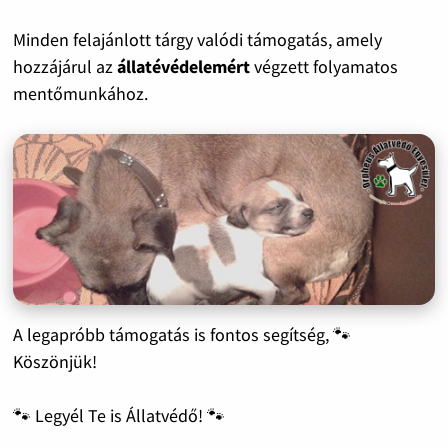
Minden felajánlott tárgy valódi támogatás, amely
hozzájárul az
állatévédelemért
végzett folyamatos
mentőmunkához.
A legapróbb támogatás is fontos segítség, 🐾
Köszönjük!
🐾 Legyél Te is Állatvédő! 🐾