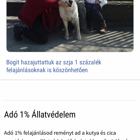
Bogit hazajuttattuk az szja 1 százalék
felajánlásoknak is köszönhetően
Adó 1% Állatvédelem
Adó 1% felajánlásod reményt ad a kutya és cica