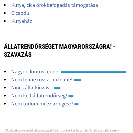
Kutya, cica örökbefogadás támogatása
Cicaodu
Kutyaház
ÁLLATRENDŐRSÉGET MAGYARORSZÁGRA! -
SZAVAZÁS
Nagyon fontos lenne!
Nem lenne rossz, ha lenne!
Nincs állatkínzás...
Nem kell állatrendőrség!
Nem tudom mi ez az egész!
Oldalainkon és mobil alkalmazásainkban cookie-kat használunk felhasználói élmény