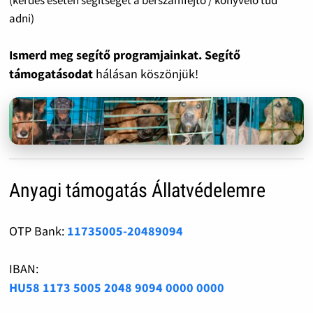
(kérdés esetén segítséget a bérszámfejtő / könyvelő tud
adni)
Ismerd meg segítő programjainkat. Segítő
támogatásodat
hálásan köszönjük!
Anyagi támogatás Állatvédelemre
OTP Bank:
11735005-20489094
IBAN:
HU58 1173 5005 2048 9094 0000 0000