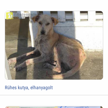
Rühes kutya, elhanyagolt