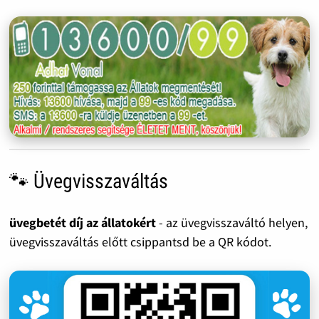
🐾 Üvegvisszaváltás
üvegbetét díj az állatokért
- az üvegvisszaváltó helyen,
üvegvisszaváltás előtt csippantsd be a QR kódot.