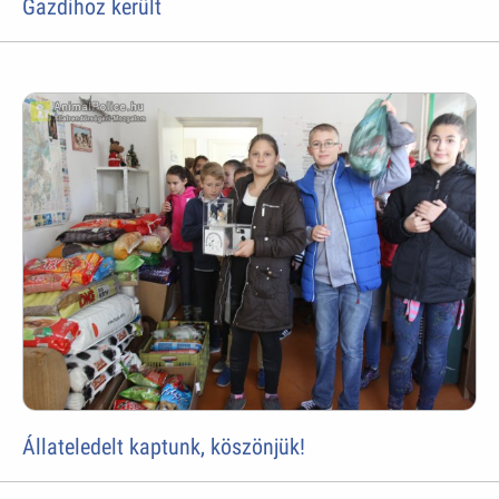
Gazdihoz került
Állateledelt kaptunk, köszönjük!