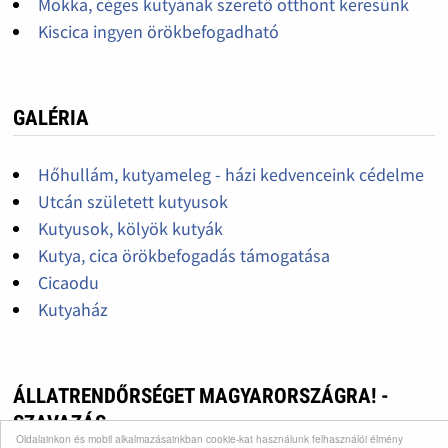
Mokka, céges kutyának szerető otthont keresünk
Kiscica ingyen örökbefogadható
GALÉRIA
Hőhullám, kutyameleg - házi kedvenceink cédelme
Utcán született kutyusok
Kutyusok, kölyök kutyák
Kutya, cica örökbefogadás támogatása
Cicaodu
Kutyaház
ÁLLATRENDŐRSÉGET MAGYARORSZÁGRA! -
SZAVAZÁS
Oldalainkon és mobil alkalmazásainkban cookie-kat használunk felhasználói élmény