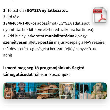
1.
Töltsd ki az
EGYSZA nyilatkozatot
.
2.
Írd rá a
18464654-1-06
-os adószámot (EGYSZA adatlapot
nyomtatáshoz kitöltve elérheted az ikonra kattintva).
3.
Add le a nyilatkozatot
munkáltatódnak
, vagy
személyesen
, illetve
postán
május közepéig a NAV részére.
(kérdés esetén segítséget a bérszámfejtő / könyvelő tud
adni)
Ismerd meg segítő programjainkat. Segítő
támogatásodat
hálásan köszönjük!