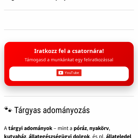
Iratkozz fel a csatornára!
Támogasd a munkánkat egy feliratkozással
🐾 Tárgyas adományozás
A
tárgyi adományok
– mint a
póráz
,
nyakörv
,
kutyaház
,
állategészségügyi dolgok
, és pl.
állateledel