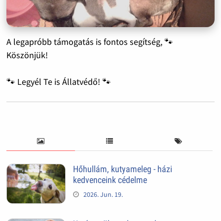
A legapróbb támogatás is fontos segítség, 🐾
Köszönjük!
🐾 Legyél Te is Állatvédő! 🐾
Hőhullám, kutyameleg - házi
kedvenceink cédelme
2026. Jun. 19.