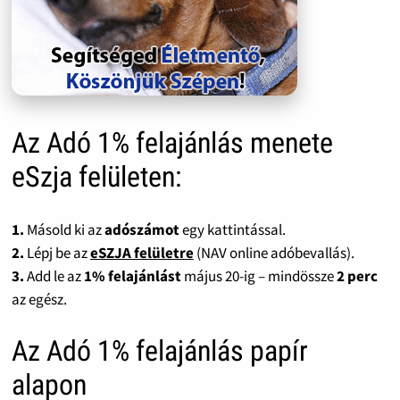
Az Adó 1% felajánlás menete
eSzja felületen:
1.
Másold ki az
adószámot
egy kattintással.
2.
Lépj be az
eSZJA felületre
(NAV online adóbevallás).
3.
Add le az
1% felajánlást
május 20-ig – mindössze
2 perc
az egész.
Az Adó 1% felajánlás papír
alapon