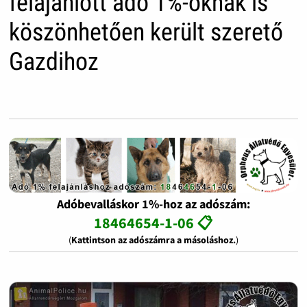
felajánlott adó 1%-oknak is
köszönhetően került szerető
Gazdihoz
Adóbevalláskor 1%-hoz az adószám:
18464654-1-06 📋
(
Kattintson az adószámra a másoláshoz.
)