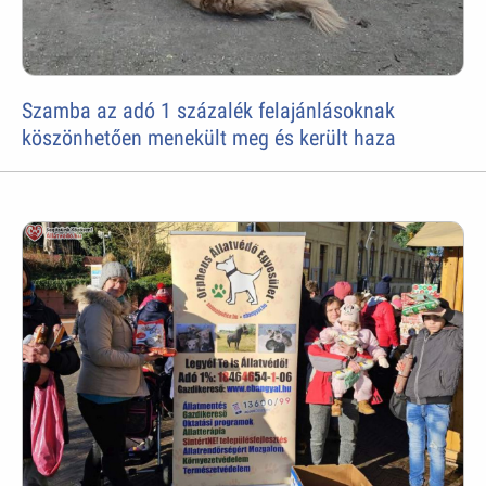
Szamba az adó 1 százalék felajánlásoknak
köszönhetően menekült meg és került haza