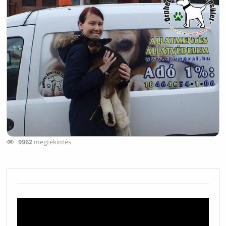
9962
megtekintés