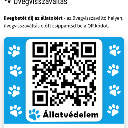
🐾 Üvegvisszaváltás
üvegbetét díj az állatokért
- az üvegvisszaváltó helyen,
üvegvisszaváltás előtt csippantsd be a QR kódot.