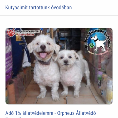
Kutyasimit tartottunk óvodában
Adó 1% állatvédelemre - Orpheus Állatvédő