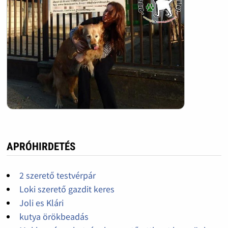
APRÓHIRDETÉS
2 szerető testvérpár
Loki szerető gazdit keres
Joli es Klári
kutya örökbeadás