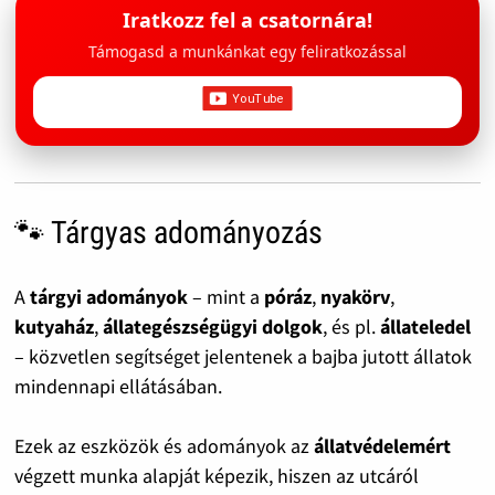
Iratkozz fel a csatornára!
Támogasd a munkánkat egy feliratkozással
🐾 Tárgyas adományozás
A
tárgyi adományok
– mint a
póráz
,
nyakörv
,
kutyaház
,
állategészségügyi dolgok
, és pl.
állateledel
– közvetlen segítséget jelentenek a bajba jutott állatok
mindennapi ellátásában.
Ezek az eszközök és adományok az
állatvédelemért
végzett munka alapját képezik, hiszen az utcáról