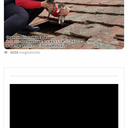
6558
megtekintés