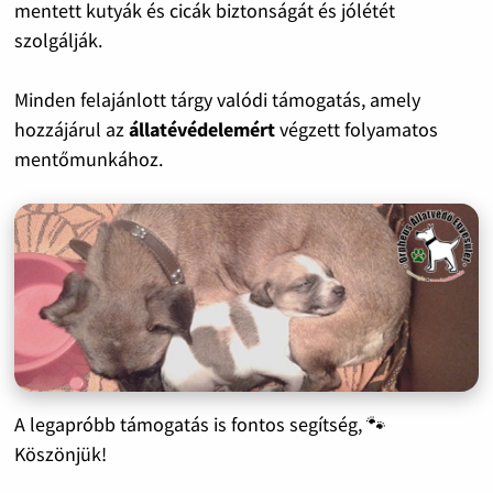
mentett kutyák és cicák biztonságát és jólétét
szolgálják.
Minden felajánlott tárgy valódi támogatás, amely
hozzájárul az
állatévédelemért
végzett folyamatos
mentőmunkához.
A legapróbb támogatás is fontos segítség, 🐾
Köszönjük!