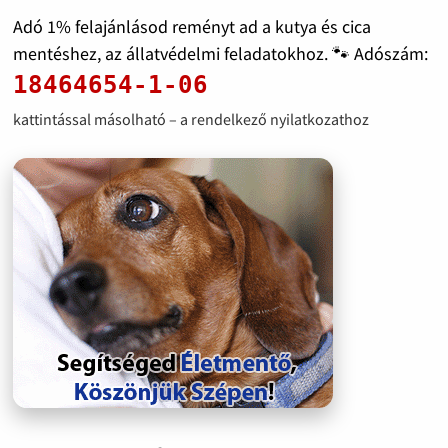
Adó 1% felajánlásod reményt ad a kutya és cica
mentéshez, az állatvédelmi feladatokhoz. 🐾 Adószám:
18464654-1-06
kattintással másolható – a rendelkező nyilatkozathoz