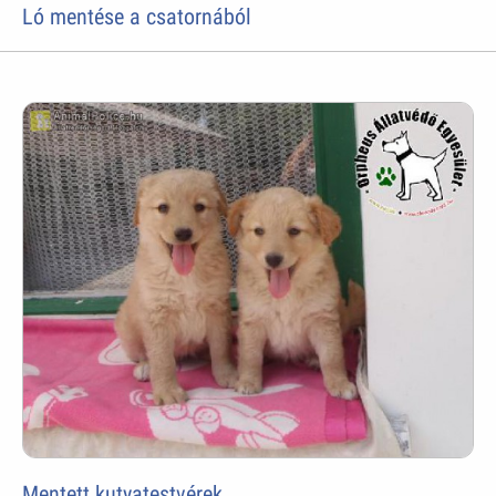
Ló mentése a csatornából
Mentett kutyatestvérek