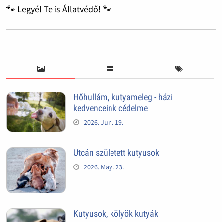
🐾 Legyél Te is Állatvédő! 🐾
Hőhullám, kutyameleg - házi
kedvenceink cédelme
2026. Jun. 19.
Utcán született kutyusok
2026. May. 23.
Kutyusok, kölyök kutyák