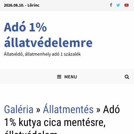
2026.08.10. - Lõrinc
Adó 1%
állatvédelemre
Állatvédő, állatmenhely adó 1 százalék
MENU
Galéria
»
Állatmentés
» Adó
1% kutya cica mentésre,