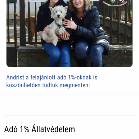
Andrist a felajánlott adó 1%-oknak is
köszönhetően tudtuk megmenteni
Adó 1% Állatvédelem