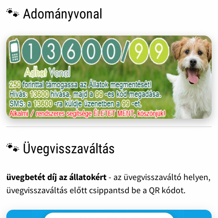
🐾 Adományvonal
🐾 Üvegvisszaváltás
üvegbetét díj az állatokért
- az üvegvisszaváltó helyen,
üvegvisszaváltás előtt csippantsd be a QR kódot.