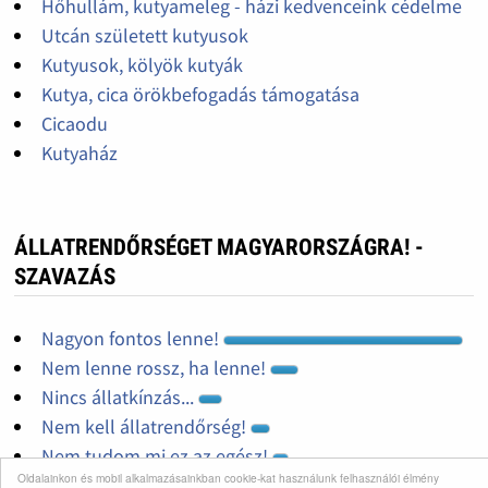
Hőhullám, kutyameleg - házi kedvenceink cédelme
Utcán született kutyusok
Kutyusok, kölyök kutyák
Kutya, cica örökbefogadás támogatása
Cicaodu
Kutyaház
ÁLLATRENDŐRSÉGET MAGYARORSZÁGRA! -
SZAVAZÁS
Nagyon fontos lenne!
Nem lenne rossz, ha lenne!
Nincs állatkínzás...
Nem kell állatrendőrség!
Nem tudom mi ez az egész!
Oldalainkon és mobil alkalmazásainkban cookie-kat használunk felhasználói élmény