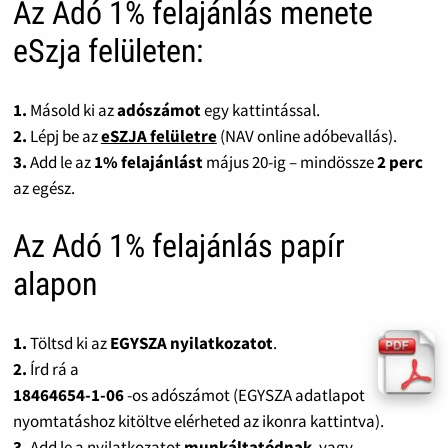
Az Adó 1% felajánlás menete
eSzja felületen:
1.
Másold ki az
adószámot
egy kattintással.
2.
Lépj be az
eSZJA felületre
(NAV online adóbevallás).
3.
Add le az
1% felajánlást
május 20-ig – mindössze
2 perc
az egész.
Az Adó 1% felajánlás papír
alapon
1.
Töltsd ki az
EGYSZA nyilatkozatot
.
2.
Írd rá a
18464654-1-06
-os adószámot (EGYSZA adatlapot
nyomtatáshoz kitöltve elérheted az ikonra kattintva).
3.
Add le a nyilatkozatot
munkáltatódnak
, vagy