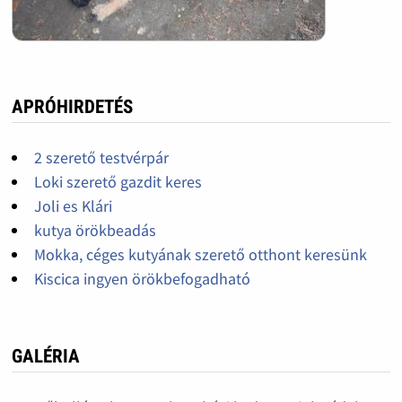
APRÓHIRDETÉS
2 szerető testvérpár
Loki szerető gazdit keres
Joli es Klári
kutya örökbeadás
Mokka, céges kutyának szerető otthont keresünk
Kiscica ingyen örökbefogadható
GALÉRIA