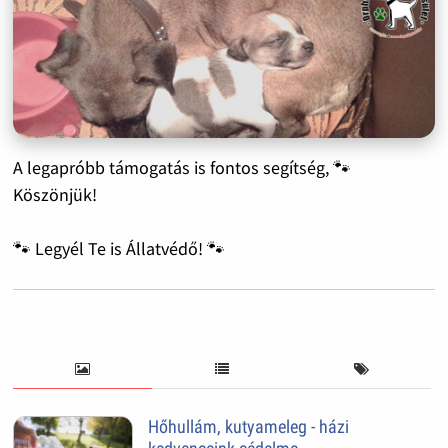
A legapróbb támogatás is fontos segítség, 🐾
Köszönjük!
🐾 Legyél Te is Állatvédő! 🐾
Hőhullám, kutyameleg - házi