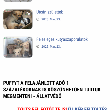
Utcán születtek
2026. Mar. 23.
Felesleges kutyaszaporulatok
2026. Mar. 23.
PUFFYT A FELAJÁNLOTT ADÓ 1
SZÁZALÉKOKNAK IS KÖSZÖNHETŐEN TUDTUK
MEGMENTENI - ÁLLATVÉDŐ
TÖLTS FEL FOTÓT TE IS!
ÚJ KÉP FELTÖLTÉS