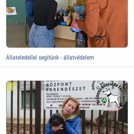
Állateledellel segítünk - állatvédelem