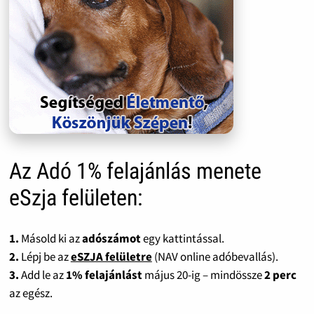
Az Adó 1% felajánlás menete
eSzja felületen:
1.
Másold ki az
adószámot
egy kattintással.
2.
Lépj be az
eSZJA felületre
(NAV online adóbevallás).
3.
Add le az
1% felajánlást
május 20-ig – mindössze
2 perc
az egész.