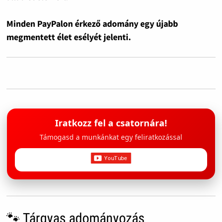
Minden PayPalon érkező adomány egy újabb
megmentett élet esélyét jelenti.
Iratkozz fel a csatornára!
Támogasd a munkánkat egy feliratkozással
🐾 Tárgyas adományozás