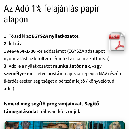
Az Adó 1% felajánlás papír
alapon
1.
Töltsd ki az
EGYSZA nyilatkozatot
.
2.
Írd rá a
18464654-1-06
-os adószámot (EGYSZA adatlapot
nyomtatáshoz kitöltve elérheted az ikonra kattintva).
3.
Add le a nyilatkozatot
munkáltatódnak
, vagy
személyesen
, illetve
postán
május közepéig a NAV részére.
(kérdés esetén segítséget a bérszámfejtő / könyvelő tud
adni)
Ismerd meg segítő programjainkat. Segítő
támogatásodat
hálásan köszönjük!