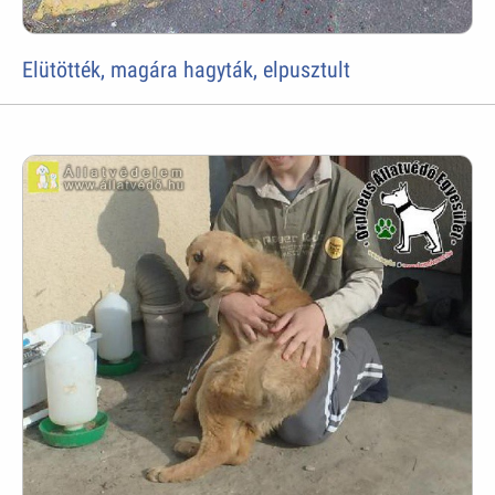
Elütötték, magára hagyták, elpusztult