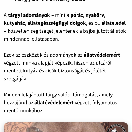
A
tárgyi adományok
– mint a
póráz
,
nyakörv
,
kutyaház
,
állategészségügyi dolgok
, és pl.
állateledel
– közvetlen segítséget jelentenek a bajba jutott állatok
mindennapi ellátásában.
Ezek az eszközök és adományok az
állatvédelemért
végzett munka alapját képezik, hiszen az utcáról
mentett kutyák és cicák biztonságát és jólétét
szolgálják.
Minden felajánlott tárgy valódi támogatás, amely
hozzájárul az
állatévédelemért
végzett folyamatos
mentőmunkához.