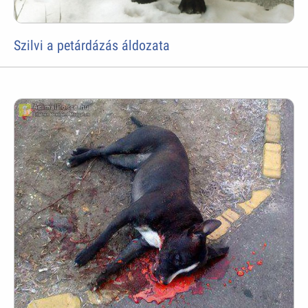
Szilvi a petárdázás áldozata