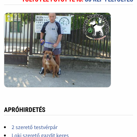
APRÓHIRDETÉS
2 szerető testvérpár
Loki szerető gazdit keres