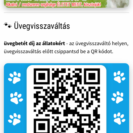
🐾 Üvegvisszaváltás
üvegbetét díj az állatokért
- az üvegvisszaváltó helyen,
üvegvisszaváltás előtt csippantsd be a QR kódot.