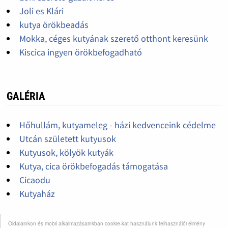
Joli es Klári
kutya örökbeadás
Mokka, céges kutyának szerető otthont keresünk
Kiscica ingyen örökbefogadható
GALÉRIA
Hőhullám, kutyameleg - házi kedvenceink cédelme
Utcán született kutyusok
Kutyusok, kölyök kutyák
Kutya, cica örökbefogadás támogatása
Cicaodu
Kutyaház
Oldalainkon és mobil alkalmazásainkban cookie-kat használunk felhasználói élmény