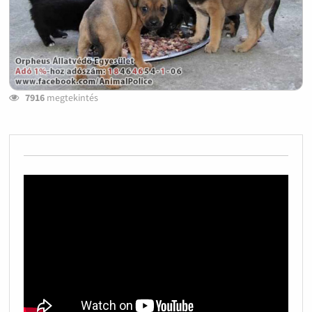
7916
megtekintés