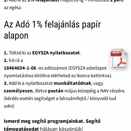
az egész.
Az Adó 1% felajánlás papír
alapon
1.
Töltsd ki az
EGYSZA nyilatkozatot
.
2.
Írd rá a
18464654-1-06
-os adószámot (EGYSZA adatlapot
nyomtatáshoz kitöltve elérheted az ikonra kattintva).
3.
Add le a nyilatkozatot
munkáltatódnak
, vagy
személyesen
, illetve
postán
május közepéig a NAV részére.
(kérdés esetén segítséget a bérszámfejtő / könyvelő tud
adni)
Ismerd meg segítő programjainkat. Segítő
támogatásodat
hálásan köszönjük!