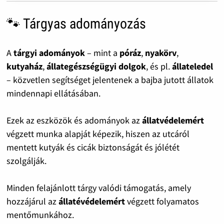
🐾 Tárgyas adományozás
A
tárgyi adományok
– mint a
póráz
,
nyakörv
,
kutyaház
,
állategészségügyi dolgok
, és pl.
állateledel
– közvetlen segítséget jelentenek a bajba jutott állatok
mindennapi ellátásában.
Ezek az eszközök és adományok az
állatvédelemért
végzett munka alapját képezik, hiszen az utcáról
mentett kutyák és cicák biztonságát és jólétét
szolgálják.
Minden felajánlott tárgy valódi támogatás, amely
hozzájárul az
állatévédelemért
végzett folyamatos
mentőmunkához.