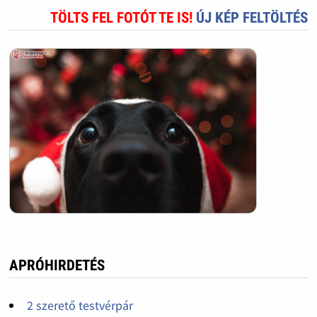
TÖLTS FEL FOTÓT TE IS!
ÚJ KÉP FELTÖLTÉS
APRÓHIRDETÉS
2 szerető testvérpár