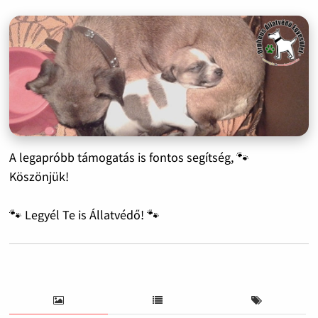
A legapróbb támogatás is fontos segítség, 🐾
Köszönjük!
🐾 Legyél Te is Állatvédő! 🐾