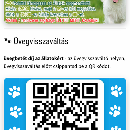
🐾 Üvegvisszaváltás
üvegbetét díj az állatokért
- az üvegvisszaváltó helyen,
üvegvisszaváltás előtt csippantsd be a QR kódot.