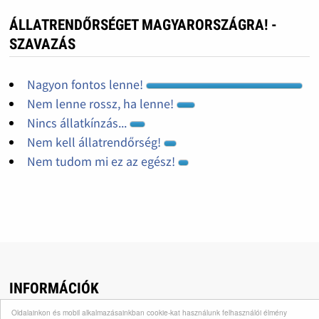
ÁLLATRENDŐRSÉGET MAGYARORSZÁGRA! -
SZAVAZÁS
Nagyon fontos lenne!
Nem lenne rossz, ha lenne!
Nincs állatkínzás...
Nem kell állatrendőrség!
Nem tudom mi ez az egész!
INFORMÁCIÓK
Oldalainkon és mobil alkalmazásainkban cookie-kat használunk felhasználói élmény