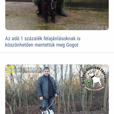
Az adó 1 százalék felajánlásoknak is
köszönhetően mentettük meg Gogot