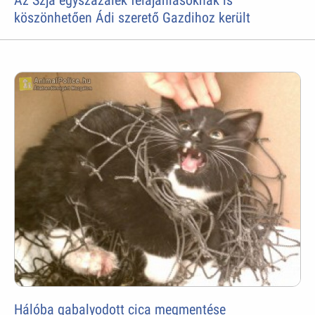
Az Szja egyszázalék felajánlásoknak is
köszönhetően Ádi szerető Gazdihoz került
Hálóba gabalyodott cica megmentése