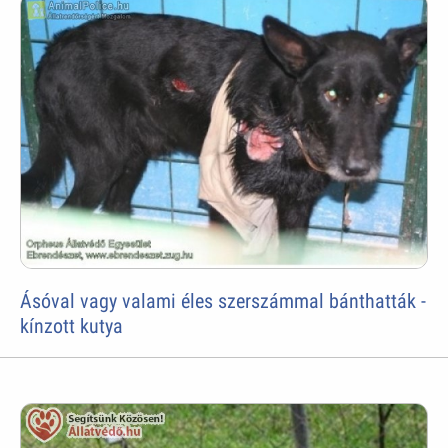
Ásóval vagy valami éles szerszámmal bánthatták -
kínzott kutya