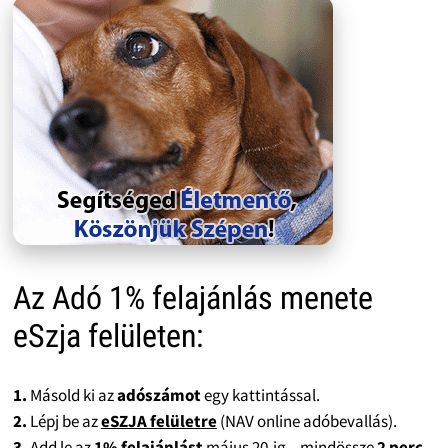
Az Adó 1% felajánlás menete
eSzja felületen:
1.
Másold ki az
adószámot
egy kattintással.
2.
Lépj be az
eSZJA felületre
(NAV online adóbevallás).
3.
Add le az
1% felajánlást
május 20-ig – mindössze
2 perc