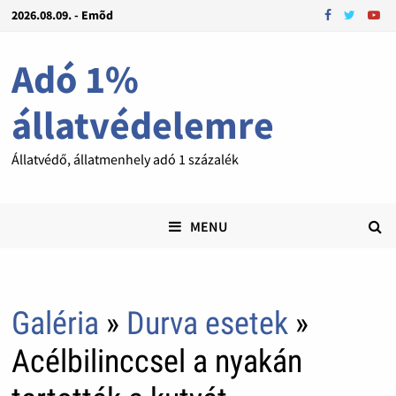
2026.08.09. - Emõd
Adó 1%
állatvédelemre
Állatvédő, állatmenhely adó 1 százalék
MENU
Galéria
»
Durva esetek
»
Acélbilinccsel a nyakán