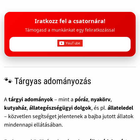
Iratkozz fel a csatornára!
Támogasd a munkánkat egy feliratkozással
🐾 Tárgyas adományozás
A
tárgyi adományok
– mint a
póráz
,
nyakörv
,
kutyaház
,
állategészségügyi dolgok
, és pl.
állateledel
– közvetlen segítséget jelentenek a bajba jutott állatok
mindennapi ellátásában.