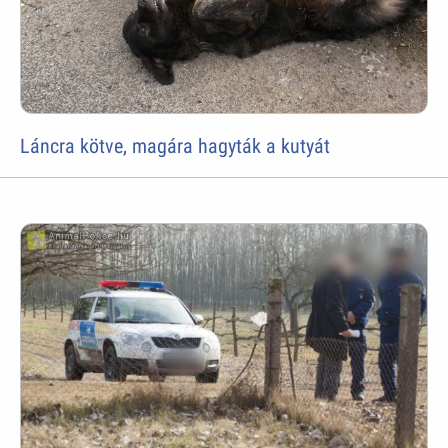
Láncra kötve, magára hagyták a kutyát