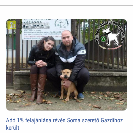
Adó 1% felajánlása révén Soma szerető Gazdihoz
került