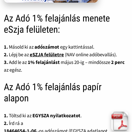
Az Adó 1% felajánlás menete
eSzja felületen:
1.
Másold ki az
adószámot
egy kattintással.
2.
Lépj be az
eSZJA felületre
(NAV online adóbevallás).
3.
Add le az
1% felajánlást
május 20-ig – mindössze
2 perc
az egész.
Az Adó 1% felajánlás papír
alapon
1.
Töltsd ki az
EGYSZA nyilatkozatot
.
2.
Írd rá a
18464654-1-06
-os adószámot (EGYSZA adatlapot