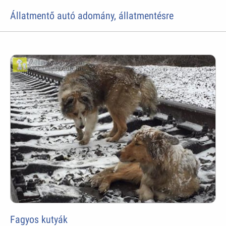
Állatmentő autó adomány, állatmentésre
Fagyos kutyák