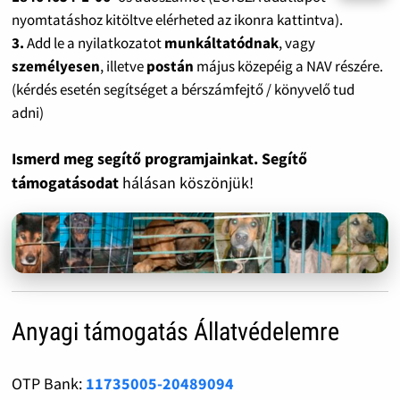
nyomtatáshoz kitöltve elérheted az ikonra kattintva).
3.
Add le a nyilatkozatot
munkáltatódnak
, vagy
személyesen
, illetve
postán
május közepéig a NAV részére.
(kérdés esetén segítséget a bérszámfejtő / könyvelő tud
adni)
Ismerd meg segítő programjainkat. Segítő
támogatásodat
hálásan köszönjük!
Anyagi támogatás Állatvédelemre
OTP Bank:
11735005-20489094