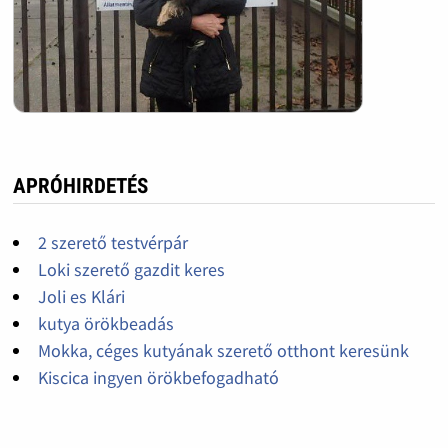
APRÓHIRDETÉS
2 szerető testvérpár
Loki szerető gazdit keres
Joli es Klári
kutya örökbeadás
Mokka, céges kutyának szerető otthont keresünk
Kiscica ingyen örökbefogadható