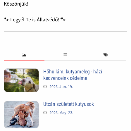
Köszönjük!
🐾 Legyél Te is Állatvédő! 🐾
Hőhullám, kutyameleg - házi
kedvenceink cédelme
2026. Jun. 19.
Utcán született kutyusok
2026. May. 23.