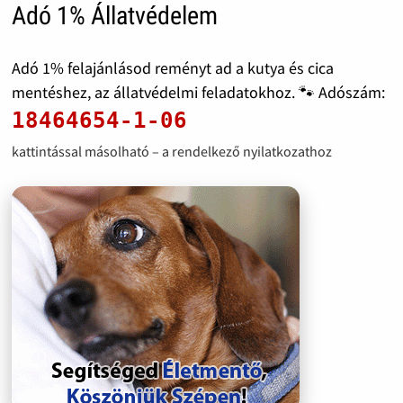
Adó 1% Állatvédelem
Adó 1% felajánlásod reményt ad a kutya és cica
mentéshez, az állatvédelmi feladatokhoz. 🐾 Adószám:
18464654-1-06
kattintással másolható – a rendelkező nyilatkozathoz