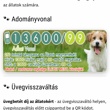
az állatok számára.
🐾 Adományvonal
🐾 Üvegvisszaváltás
üvegbetét díj az állatokért
- az üvegvisszaváltó helyen,
üvegvisszaváltás előtt csippantsd be a QR kódot.