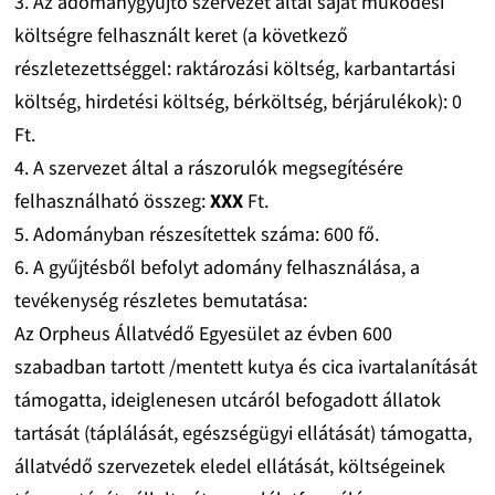
3. Az adománygyűjtő szervezet által saját működési
költségre felhasznált keret (a következő
részletezettséggel: raktározási költség, karbantartási
költség, hirdetési költség, bérköltség, bérjárulékok): 0
Ft.
4. A szervezet által a rászorulók megsegítésére
felhasználható összeg:
XXX
Ft.
5. Adományban részesítettek száma: 600 fő.
6. A gyűjtésből befolyt adomány felhasználása, a
tevékenység részletes bemutatása:
Az Orpheus Állatvédő Egyesület az évben 600
szabadban tartott /mentett kutya és cica ivartalanítását
támogatta, ideiglenesen utcáról befogadott állatok
tartását (táplálását, egészségügyi ellátását) támogatta,
állatvédő szervezetek eledel ellátását, költségeinek