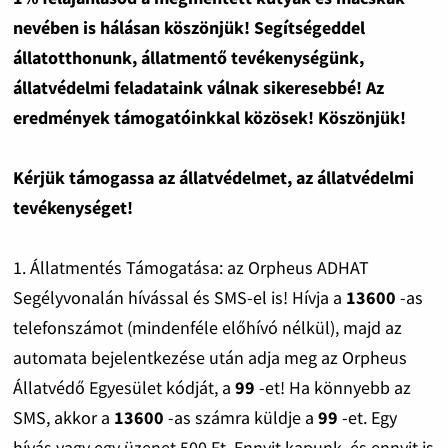
nevében is hálásan köszönjük! Segítségeddel
állatotthonunk, állatmentő tevékenységünk,
állatvédelmi feladataink válnak sikeresebbé! Az
eredmények támogatóinkkal közösek! Köszönjük!
Kérjük támogassa az állatvédelmet, az állatvédelmi
tevékenységet!
1. Állatmentés Támogatása: az Orpheus ADHAT
Segélyvonalán hívással és SMS-el is! Hívja a
13600
-as
telefonszámot (mindenféle előhívó nélkül), majd az
automata bejelentkezése után adja meg az Orpheus
Állatvédő Egyesület kódját, a
99
-et! Ha könnyebb az
SMS, akkor a
13600
-as számra küldje a
99
-et. Egy
hívás vagy egy üzenet 500 Ft. Ennyit kapunk, és ennyit is