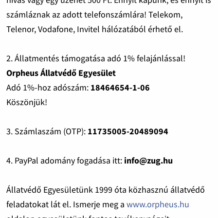
számláznak az adott telefonszámlára! Telekom,
Telenor, Vodafone, Invitel hálózatából érhető el.
2. Állatmentés támogatása adó 1% felajánlással!
Orpheus Állatvédő Egyesület
Adó 1%-hoz adószám:
18464654-1-06
Köszönjük!
3. Számlaszám (OTP):
11735005-20489094
4. PayPal adomány fogadása itt:
info@zug.hu
Állatvédő Egyesületünk 1999 óta közhasznú állatvédő
feladatokat lát el. Ismerje meg a
www.orpheus.hu