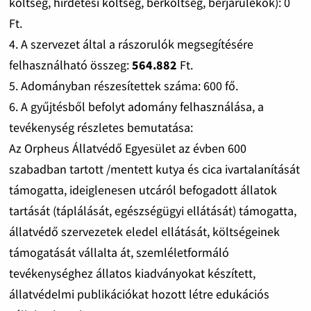
költség, hirdetési költség, bérköltség, bérjárulékok): 0
Ft.
4. A szervezet által a rászorulók megsegítésére
felhasználható összeg:
564.882
Ft.
5. Adományban részesítettek száma: 600 fő.
6. A gyűjtésből befolyt adomány felhasználása, a
tevékenység részletes bemutatása:
Az Orpheus Állatvédő Egyesület az évben 600
szabadban tartott /mentett kutya és cica ivartalanítását
támogatta, ideiglenesen utcáról befogadott állatok
tartását (táplálását, egészségügyi ellátását) támogatta,
állatvédő szervezetek eledel ellátását, költségeinek
támogatását vállalta át, szemléletformáló
tevékenységhez állatos kiadványokat készített,
állatvédelmi publikációkat hozott létre edukációs