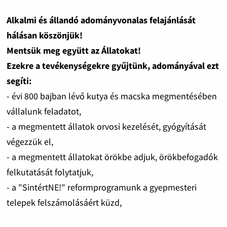
Alkalmi és állandó adományvonalas felajánlását
hálásan köszönjük!
Mentsük meg együtt az Állatokat!
Ezekre a tevékenységekre gyűjtünk, adományával ezt
segíti:
- évi 800 bajban lévő kutya és macska megmentésében
vállalunk feladatot,
- a megmentett állatok orvosi kezelését, gyógyítását
végezzük el,
- a megmentett állatokat örökbe adjuk, örökbefogadók
felkutatását folytatjuk,
- a "SintértNE!" reformprogramunk a gyepmesteri
telepek felszámolásáért küzd,