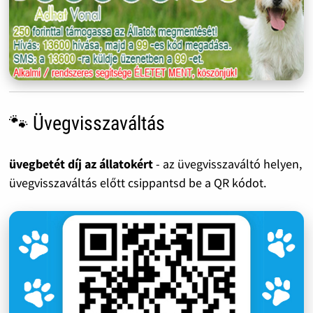
🐾 Üvegvisszaváltás
üvegbetét díj az állatokért
- az üvegvisszaváltó helyen,
üvegvisszaváltás előtt csippantsd be a QR kódot.