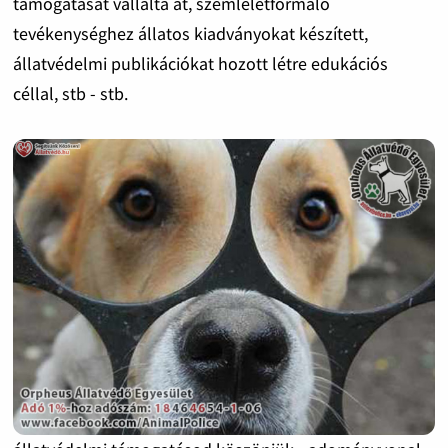
támogatását vállalta át, szemléletformáló
tevékenységhez állatos kiadványokat készített,
állatvédelmi publikációkat hozott létre edukációs
céllal, stb - stb.