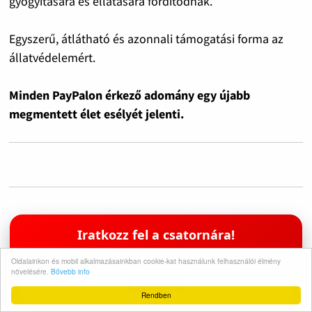
gyógyítására és ellátására fordítódnak.
Egyszerű, átlátható és azonnali támogatási forma az
állatvédelemért.
Minden PayPalon érkező adomány egy újabb
megmentett élet esélyét jelenti.
Iratkozz fel a csatornára!
Támogasd a munkánkat egy feliratkozással
Oldalainkon és mobil alkalmazásainkban cookie-kat használunk felhasználói élmény
növelésére.
Bővebb info
Rendben