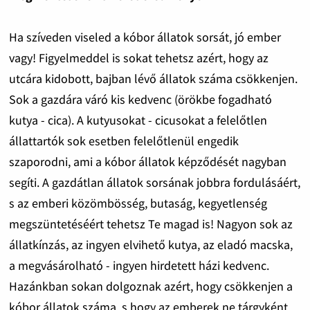
Ha szíveden viseled a kóbor állatok sorsát, jó ember
vagy! Figyelmeddel is sokat tehetsz azért, hogy az
utcára kidobott, bajban lévő állatok száma csökkenjen.
Sok a gazdára váró kis kedvenc (örökbe fogadható
kutya - cica). A kutyusokat - cicusokat a felelőtlen
állattartók sok esetben felelőtlenül engedik
szaporodni, ami a kóbor állatok képződését nagyban
segíti. A gazdátlan állatok sorsának jobbra fordulásáért,
s az emberi közömbösség, butaság, kegyetlenség
megszüntetéséért tehetsz Te magad is! Nagyon sok az
állatkínzás, az ingyen elvihető kutya, az eladó macska,
a megvásárolható - ingyen hirdetett házi kedvenc.
Hazánkban sokan dolgoznak azért, hogy csökkenjen a
kóbor állatok száma, s hogy az emberek ne tárgyként