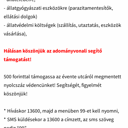
- állatgyógyászati eszközökre (parazitamentesítők,
ellátási dolgok)
- állatvédelmi költségek (szállítás, utaztatás, eszközök
vásárlása),
Hálásan köszönjük az adományvonali segítő
támogatást!
500 forinttal támogassa az évente utcáról megmentett
nyolcszáz védencünket! Segítségét, figyelmét
köszönjük!
* Híváskor 13600, majd a menüben 99-et kell nyomni,
* SMS küldésekor a 13600 a címzett, az sms szöveg
pedig “99”.