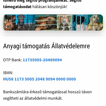
Ismerd meg segítő programjainkat. Segítő
támogatásodat
hálásan köszönjük!
Anyagi támogatás Állatvédelemre
OTP Bank:
11735005-20489094
IBAN:
HU58 1173 5005 2048 9094 0000 0000
Bankszámlára érkező támogatással hosszú távon
segítheti az állatvédelmi munkát.