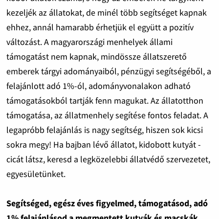
kezeljék az állatokat, de minél több segítséget kapnak
ehhez, annál hamarabb érhetjük el együtt a pozitív
változást. A magyarországi menhelyek állami
támogatást nem kapnak, mindössze állatszerető
emberek tárgyi adományaiból, pénzügyi segítségéből, a
felajánlott adó 1%-ól, adományvonalakon adható
támogatásokból tartják fenn magukat. Az állatotthon
támogatása, az állatmenhely segítése fontos feladat. A
legapróbb felajánlás is nagy segítség, hiszen sok kicsi
sokra megy! Ha bajban lévő állatot, kidobott kutyát -
cicát látsz, keresd a legközelebbi állatvédő szervezetet,
egyesületünket.
Segítséged, egész éves figyelmed, támogatásod, adó
1% felajánlásod a megmentett kutyák és macskák