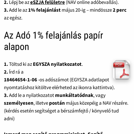
2.
Lépj be az
eSZJA felületre
(NAV online adóbevallás).
3.
Add le az
1% felajánlást
május 20-ig – mindössze
2 perc
az egész.
Az Adó 1% felajánlás papír
alapon
1.
Töltsd ki az
EGYSZA nyilatkozatot
.
2.
Írd rá a
18464654-1-06
-os adószámot (EGYSZA adatlapot
nyomtatáshoz kitöltve elérheted az ikonra kattintva).
3.
Add le a nyilatkozatot
munkáltatódnak
, vagy
személyesen
, illetve
postán
május közepéig a NAV részére.
(kérdés esetén segítséget a bérszámfejtő / könyvelő tud
adni)