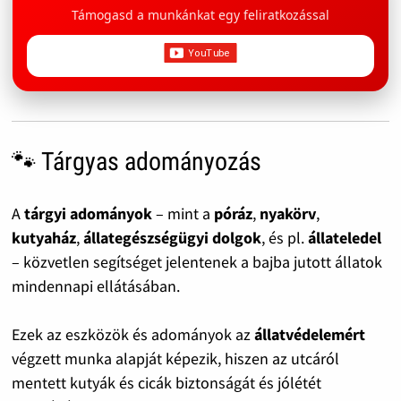
Támogasd a munkánkat egy feliratkozással
🐾 Tárgyas adományozás
A
tárgyi adományok
– mint a
póráz
,
nyakörv
,
kutyaház
,
állategészségügyi dolgok
, és pl.
állateledel
– közvetlen segítséget jelentenek a bajba jutott állatok
mindennapi ellátásában.
Ezek az eszközök és adományok az
állatvédelemért
végzett munka alapját képezik, hiszen az utcáról
mentett kutyák és cicák biztonságát és jólétét