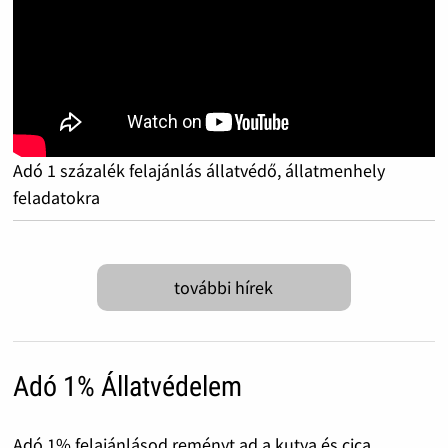
Adó 1 százalék felajánlás állatvédő, állatmenhely
feladatokra
további hírek
Adó 1% Állatvédelem
Adó 1% felajánlásod reményt ad a kutya és cica