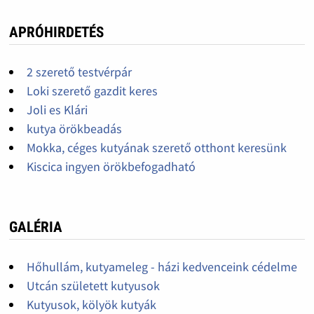
APRÓHIRDETÉS
2 szerető testvérpár
Loki szerető gazdit keres
Joli es Klári
kutya örökbeadás
Mokka, céges kutyának szerető otthont keresünk
Kiscica ingyen örökbefogadható
GALÉRIA
Hőhullám, kutyameleg - házi kedvenceink cédelme
Utcán született kutyusok
Kutyusok, kölyök kutyák