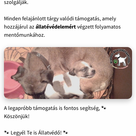
szolgálják.
Minden felajánlott tárgy valódi támogatás, amely
hozzájárul az
állatévédelemért
végzett folyamatos
mentőmunkához.
A legapróbb támogatás is fontos segítség, 🐾
Köszönjük!
🐾 Legyél Te is Állatvédő! 🐾