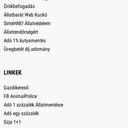
Örökbefogadás
Állatbarát Web Kuckó
SintértNE! Állatvédelem
Állatrendőrségért
Adó 1% kutyamentés
Üvegbetét díj adomány
LINKEK
Gazdikereső
FB AnimalPolice
Adó 1 százalék Állatmentésre
Adó egy százalék
Szja 1+1