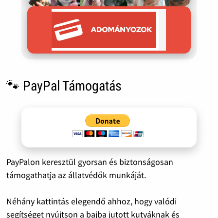
🐾 PayPal Támogatás
PayPalon keresztül gyorsan és biztonságosan
támogathatja az állatvédők munkáját.
Néhány kattintás elegendő ahhoz, hogy valódi
segítséget nyújtson a bajba jutott kutyáknak és