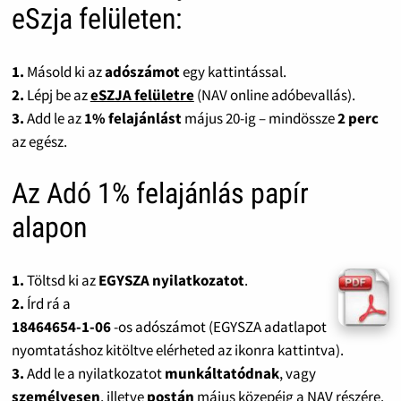
eSzja felületen:
1.
Másold ki az
adószámot
egy kattintással.
2.
Lépj be az
eSZJA felületre
(NAV online adóbevallás).
3.
Add le az
1% felajánlást
május 20-ig – mindössze
2 perc
az egész.
Az Adó 1% felajánlás papír
alapon
1.
Töltsd ki az
EGYSZA nyilatkozatot
.
2.
Írd rá a
18464654-1-06
-os adószámot (EGYSZA adatlapot
nyomtatáshoz kitöltve elérheted az ikonra kattintva).
3.
Add le a nyilatkozatot
munkáltatódnak
, vagy
személyesen
, illetve
postán
május közepéig a NAV részére.