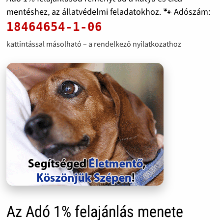
mentéshez, az állatvédelmi feladatokhoz. 🐾 Adószám:
18464654-1-06
kattintással másolható – a rendelkező nyilatkozathoz
Az Adó 1% felajánlás menete