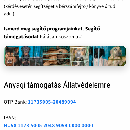
(kérdés esetén segítséget a bérszámfejtő / könyvelő tud
adni)
Ismerd meg segítő programjainkat. Segítő
támogatásodat
hálásan köszönjük!
Anyagi támogatás Állatvédelemre
OTP Bank:
11735005-20489094
IBAN:
HU58 1173 5005 2048 9094 0000 0000