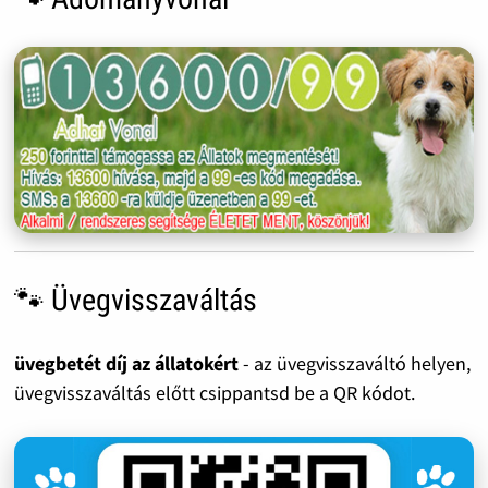
🐾 Üvegvisszaváltás
üvegbetét díj az állatokért
- az üvegvisszaváltó helyen,
üvegvisszaváltás előtt csippantsd be a QR kódot.