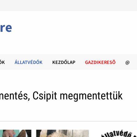
re
ÓK
ÁLLATVÉDŐK
KEZDŐLAP
GAZDIKERESÕ
@
mentés, Csipit megmentettük