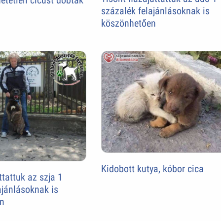
etetlen cicust dobtak
százalék felajánlásoknak is
köszönhetően
Kidobott kutya, kóbor cica
ttattuk az szja 1
ajánlásoknak is
n