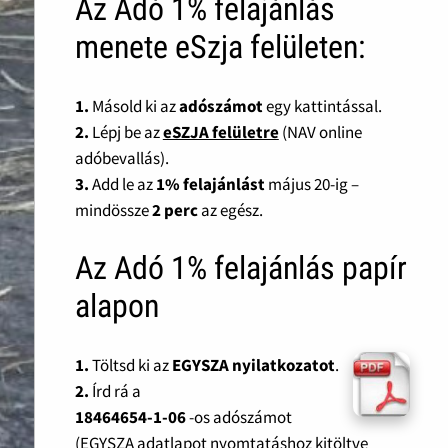
Az Adó 1% felajánlás
menete eSzja felületen:
1.
Másold ki az
adószámot
egy kattintással.
2.
Lépj be az
eSZJA felületre
(NAV online
adóbevallás).
3.
Add le az
1% felajánlást
május 20-ig –
mindössze
2 perc
az egész.
Az Adó 1% felajánlás papír
alapon
1.
Töltsd ki az
EGYSZA nyilatkozatot
.
2.
Írd rá a
18464654-1-06
-os adószámot
(EGYSZA adatlapot nyomtatáshoz kitöltve