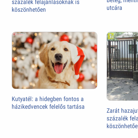
Beteg, menth
százalék felajánlásoknak is
utcára
köszönhetően
Kutyatél: a hidegben fontos a
házikedvencek felelős tartása
Zarát hazaju
százalék fel
köszönhetőe