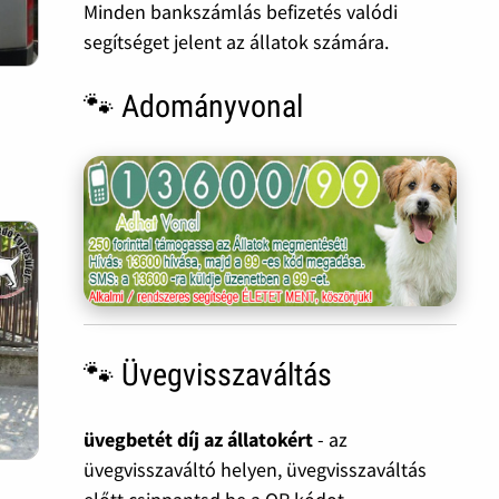
Minden bankszámlás befizetés valódi
segítséget jelent az állatok számára.
🐾 Adományvonal
🐾 Üvegvisszaváltás
üvegbetét díj az állatokért
- az
üvegvisszaváltó helyen, üvegvisszaváltás