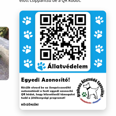
előtt csippantsd be a QR kódot.