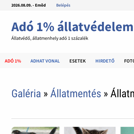
2026.08.09. - Emõd
Belépés
Adó 1% állatvédelem
Állatvédő, állatmenhely adó 1 százalék
ADÓ 1%
ADHAT VONAL
ESETEK
HIRDETŐ
FOT
Galéria
»
Állatmentés
» Állat