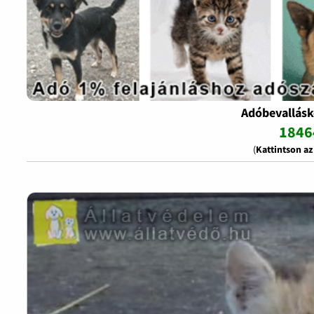
Adóbevallásk
1846
(
Kattintson a