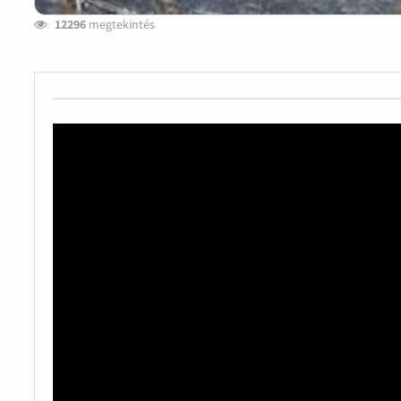
12296
megtekintés