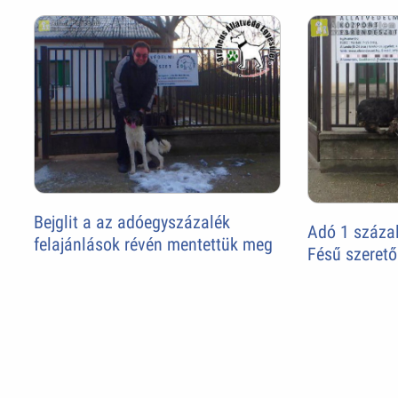
Bejglit a az adóegyszázalék
Adó 1 százal
felajánlások révén mentettük meg
Fésű szerető