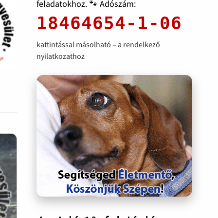
feladatokhoz. 🐾 Adószám:
18464654-1-06
kattintással másolható – a rendelkező
nyilatkozathoz