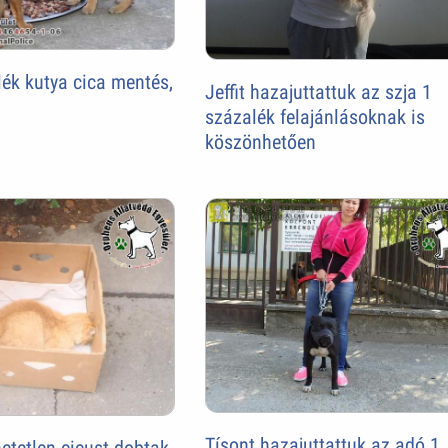
ék kutya cica mentés,
Jeffit hazajuttattuk az szja 1
százalék felajánlásoknak is
köszönhetően
Tísont hazajuttattuk az adó 1