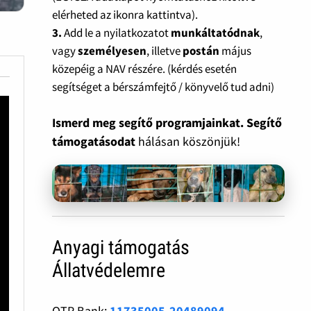
elérheted az ikonra kattintva).
3.
Add le a nyilatkozatot
munkáltatódnak
,
vagy
személyesen
, illetve
postán
május
közepéig a NAV részére. (kérdés esetén
segítséget a bérszámfejtő / könyvelő tud adni)
Ismerd meg segítő programjainkat. Segítő
támogatásodat
hálásan köszönjük!
Anyagi támogatás
Állatvédelemre
OTP Bank:
11735005-20489094