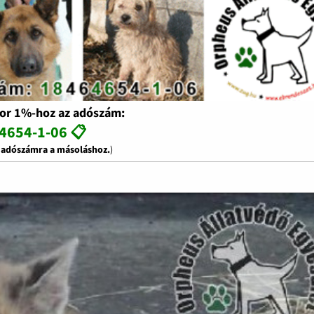
or 1%-hoz az adószám:
4654-1-06 📋
z adószámra a másoláshoz.
)