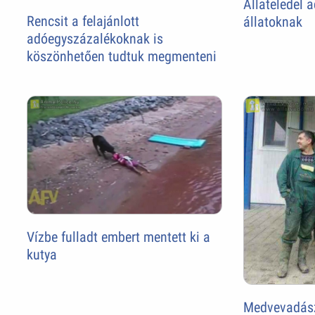
Állateledel
Rencsit a felajánlott
állatoknak
adóegyszázalékoknak is
köszönhetően tudtuk megmenteni
Vízbe fulladt embert mentett ki a
kutya
Medvevadás