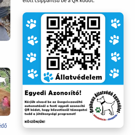
előtt csippantsd be a QR kódot.
édő