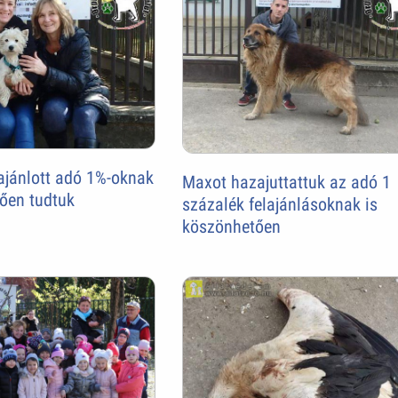
lajánlott adó 1%-oknak
Maxot hazajuttattuk az adó 1
ően tudtuk
százalék felajánlásoknak is
köszönhetően