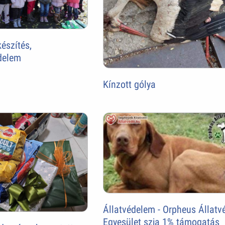
észítés,
delem
Kínzott gólya
Állatvédelem - Orpheus Állatv
Egyesület szja 1% támogatás