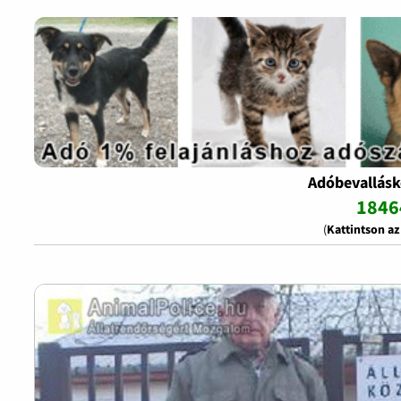
Adóbevallásk
1846
(
Kattintson a