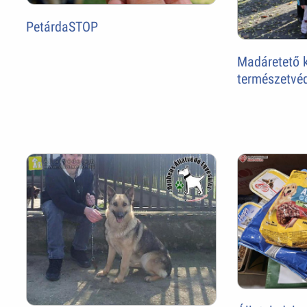
PetárdaSTOP
Madáretető k
természetvé