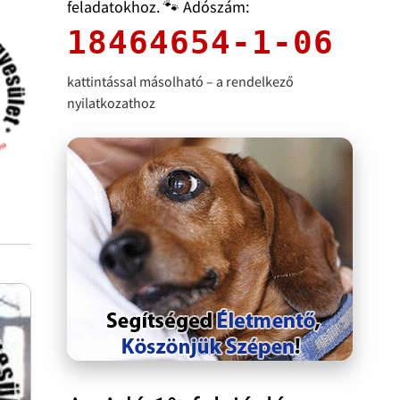
feladatokhoz. 🐾 Adószám:
18464654-1-06
kattintással másolható – a rendelkező
nyilatkozathoz