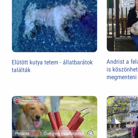
Andrist a fe
Elütött kutya tetem - állatbarátok
is köszönhet
találták
megmenteni