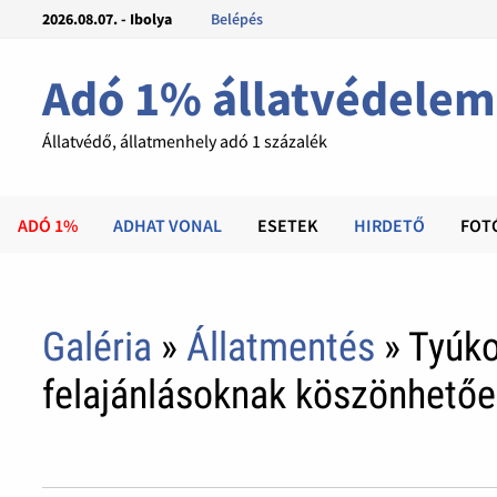
2026.08.07. - Ibolya
Belépés
Adó 1% állatvédelem
Állatvédő, állatmenhely adó 1 százalék
ADÓ 1%
ADHAT VONAL
ESETEK
HIRDETŐ
FOT
Galéria
»
Állatmentés
» Tyúko
felajánlásoknak köszönhető