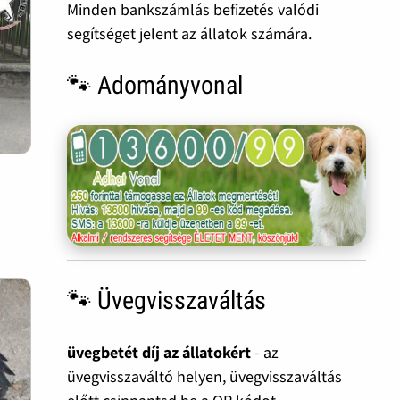
Minden bankszámlás befizetés valódi
segítséget jelent az állatok számára.
🐾 Adományvonal
🐾 Üvegvisszaváltás
üvegbetét díj az állatokért
- az
üvegvisszaváltó helyen, üvegvisszaváltás