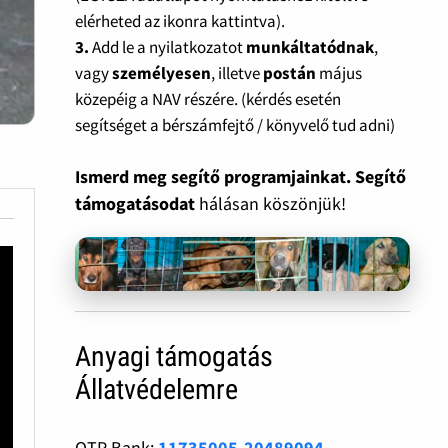
elérheted az ikonra kattintva).
3.
Add le a nyilatkozatot
munkáltatódnak
,
vagy
személyesen
, illetve
postán
május
közepéig a NAV részére. (kérdés esetén
segítséget a bérszámfejtő / könyvelő tud adni)
Ismerd meg segítő programjainkat. Segítő
támogatásodat
hálásan köszönjük!
Anyagi támogatás
Állatvédelemre
OTP Bank:
11735005-20489094