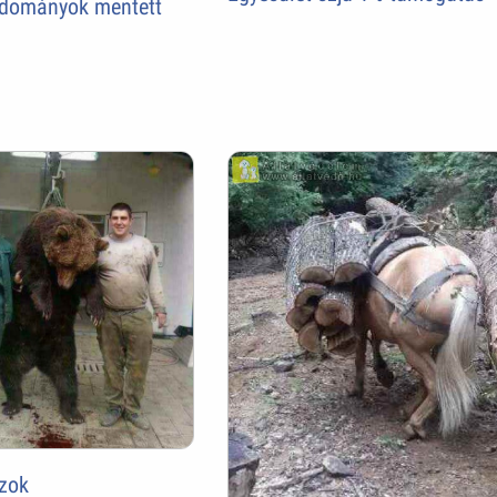
 adományok mentett
zok