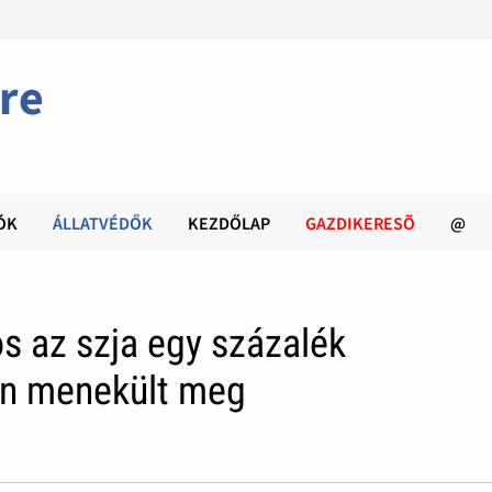
re
ÓK
ÁLLATVÉDŐK
KEZDŐLAP
GAZDIKERESÕ
@
s az szja egy százalék
en menekült meg