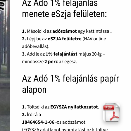
Az Adó 1% felajánlás
menete eSzja felületen:
1.
Másold ki az
adószámot
egy kattintással.
2.
Lépj be az
eSZJA felületre
(NAV online
adóbevallás).
3.
Add le az
1% felajánlást
május 20-ig –
mindössze
2 perc
az egész.
Az Adó 1% felajánlás papír
alapon
1.
Töltsd ki az
EGYSZA nyilatkozatot
.
2.
Írd rá a
18464654-1-06
-os adószámot
(EGYSZA adatlapot nyomtatáshoz kitöltve