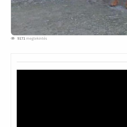
9171
megtekintés