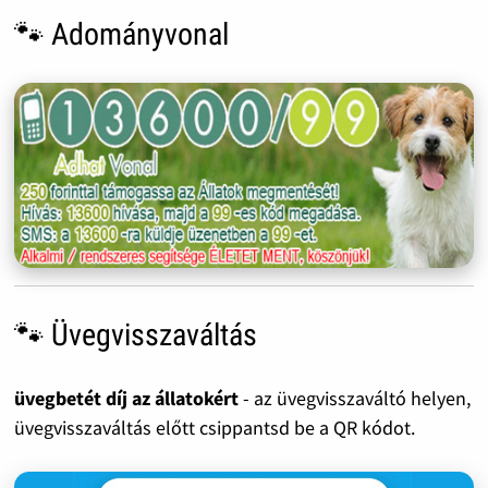
🐾 Adományvonal
🐾 Üvegvisszaváltás
üvegbetét díj az állatokért
- az üvegvisszaváltó helyen,
üvegvisszaváltás előtt csippantsd be a QR kódot.