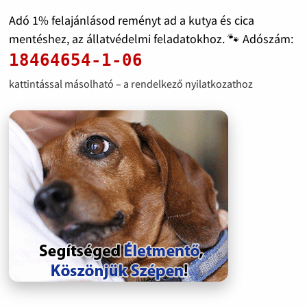
Adó 1% felajánlásod reményt ad a kutya és cica
mentéshez, az állatvédelmi feladatokhoz. 🐾 Adószám:
18464654-1-06
kattintással másolható – a rendelkező nyilatkozathoz