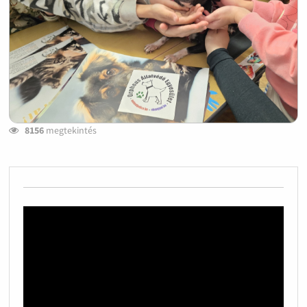
8156
megtekintés