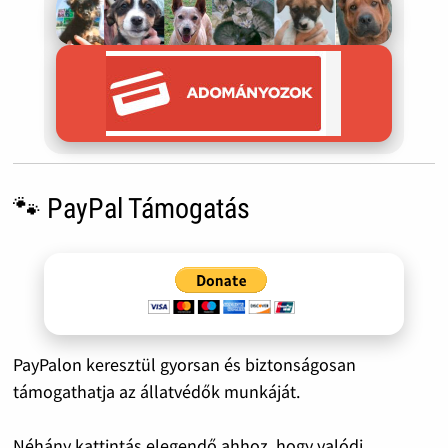
🐾 PayPal Támogatás
PayPalon keresztül gyorsan és biztonságosan
támogathatja az állatvédők munkáját.
Néhány kattintás elegendő ahhoz, hogy valódi