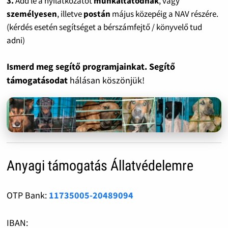
3.
Add le a nyilatkozatot
munkáltatódnak
, vagy
személyesen
, illetve
postán
május közepéig a NAV részére.
(kérdés esetén segítséget a bérszámfejtő / könyvelő tud
adni)
Ismerd meg segítő programjainkat. Segítő
támogatásodat
hálásan köszönjük!
Anyagi támogatás Állatvédelemre
OTP Bank:
11735005-20489094
IBAN: