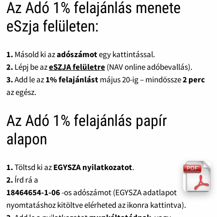
Az Adó 1% felajánlás menete
eSzja felületen:
1.
Másold ki az
adószámot
egy kattintással.
2.
Lépj be az
eSZJA felületre
(NAV online adóbevallás).
3.
Add le az
1% felajánlást
május 20-ig – mindössze
2 perc
az egész.
Az Adó 1% felajánlás papír
alapon
1.
Töltsd ki az
EGYSZA nyilatkozatot
.
2.
Írd rá a
18464654-1-06
-os adószámot (EGYSZA adatlapot
nyomtatáshoz kitöltve elérheted az ikonra kattintva).