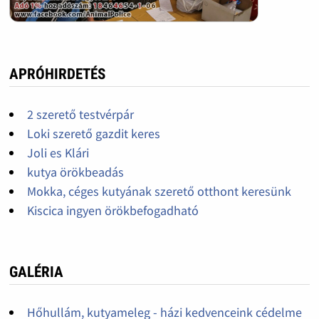
APRÓHIRDETÉS
2 szerető testvérpár
Loki szerető gazdit keres
Joli es Klári
kutya örökbeadás
Mokka, céges kutyának szerető otthont keresünk
Kiscica ingyen örökbefogadható
GALÉRIA
Hőhullám, kutyameleg - házi kedvenceink cédelme