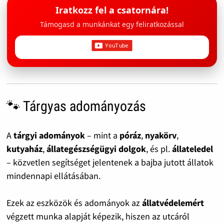
Iratkozz fel a csatornára!
Támogasd a munkánkat egy feliratkozással
🐾 Tárgyas adományozás
A
tárgyi adományok
– mint a
póráz
,
nyakörv
,
kutyaház
,
állategészségügyi dolgok
, és pl.
állateledel
– közvetlen segítséget jelentenek a bajba jutott állatok
mindennapi ellátásában.
Ezek az eszközök és adományok az
állatvédelemért
végzett munka alapját képezik, hiszen az utcáról