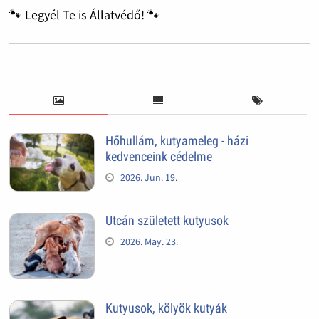
🐾 Legyél Te is Állatvédő! 🐾
Hőhullám, kutyameleg - házi
kedvenceink cédelme
2026. Jun. 19.
Utcán született kutyusok
2026. May. 23.
Kutyusok, kölyök kutyák