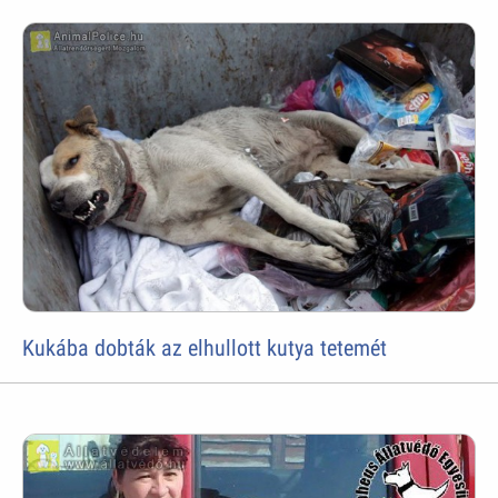
Kukába dobták az elhullott kutya tetemét