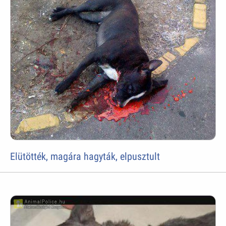
Elütötték, magára hagyták, elpusztult