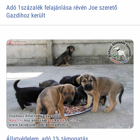
Adó 1százalék felajánlása révén Joe szerető
Gazdihoz került
Állatvédelem, adó 1% támogatás