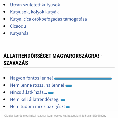
Utcán született kutyusok
Kutyusok, kölyök kutyák
Kutya, cica örökbefogadás támogatása
Cicaodu
Kutyaház
ÁLLATRENDŐRSÉGET MAGYARORSZÁGRA! -
SZAVAZÁS
Nagyon fontos lenne!
Nem lenne rossz, ha lenne!
Nincs állatkínzás...
Nem kell állatrendőrség!
Nem tudom mi ez az egész!
Oldalainkon és mobil alkalmazásainkban cookie-kat használunk felhasználói élmény