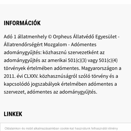
INFORMÁCIÓK
Adó 1 állatmenhely © Orpheus Állatvédő Egyesület -
Állatrendőrségért Mozgalom - Adómentes
adománygyűjtés: közhasznú szervezetként az
adománygyűjtés az amerikai 501(c)(3) vagy 501(c)(4)
törvények értelmében adómentes. Magyarországon a
2011. évi CLXXV. közhasznúságról szóló törvény és a
kapcsolódó jogszabályok értelmében adómentes a
szervezet, adómentes az adománygyűjtés.
LINKEK
Oldalainkon és mobil alkalmazásainkban cookie-kat használunk felhasználói élmény
Orpheus Állatvédő Egyesület