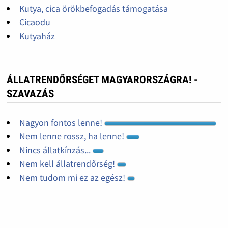
Kutya, cica örökbefogadás támogatása
Cicaodu
Kutyaház
ÁLLATRENDŐRSÉGET MAGYARORSZÁGRA! -
SZAVAZÁS
Nagyon fontos lenne!
Nem lenne rossz, ha lenne!
Nincs állatkínzás...
Nem kell állatrendőrség!
Nem tudom mi ez az egész!