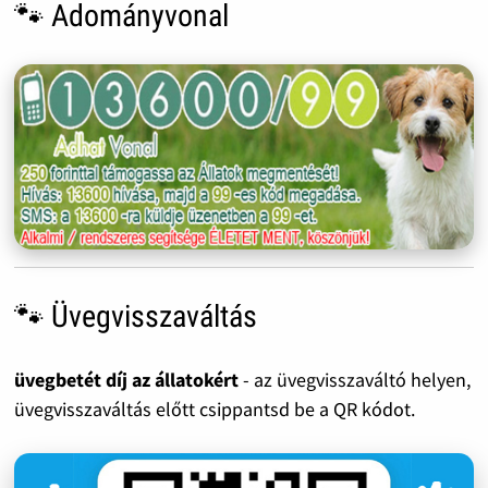
🐾 Adományvonal
🐾 Üvegvisszaváltás
üvegbetét díj az állatokért
- az üvegvisszaváltó helyen,
üvegvisszaváltás előtt csippantsd be a QR kódot.