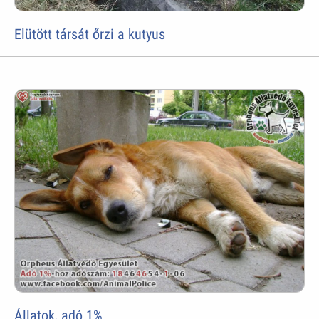
Elütött társát őrzi a kutyus
Állatok, adó 1%