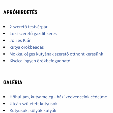
APRÓHIRDETÉS
2 szerető testvérpár
Loki szerető gazdit keres
Joli es Klári
kutya örökbeadás
Mokka, céges kutyának szerető otthont keresünk
Kiscica ingyen örökbefogadható
GALÉRIA
Hőhullám, kutyameleg - házi kedvenceink cédelme
Utcán született kutyusok
Kutyusok, kölyök kutyák