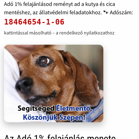
Adó 1% felajánlásod reményt ad a kutya és cica
mentéshez, az állatvédelmi feladatokhoz. 🐾 Adószám:
18464654-1-06
kattintással másolható – a rendelkező nyilatkozathoz
Az Adó 1% felajánlás menete