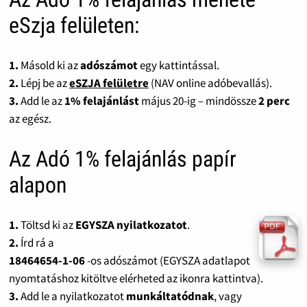
eSzja felületen:
1.
Másold ki az
adószámot
egy kattintással.
2.
Lépj be az
eSZJA felületre
(NAV online adóbevallás).
3.
Add le az
1% felajánlást
május 20-ig – mindössze
2 perc
az egész.
Az Adó 1% felajánlás papír
alapon
1.
Töltsd ki az
EGYSZA nyilatkozatot
.
2.
Írd rá a
18464654-1-06
-os adószámot (EGYSZA adatlapot
nyomtatáshoz kitöltve elérheted az ikonra kattintva).
3.
Add le a nyilatkozatot
munkáltatódnak
, vagy