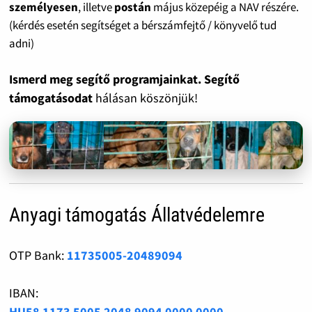
személyesen
, illetve
postán
május közepéig a NAV részére.
(kérdés esetén segítséget a bérszámfejtő / könyvelő tud
adni)
Ismerd meg segítő programjainkat. Segítő
támogatásodat
hálásan köszönjük!
Anyagi támogatás Állatvédelemre
OTP Bank:
11735005-20489094
IBAN:
HU58 1173 5005 2048 9094 0000 0000