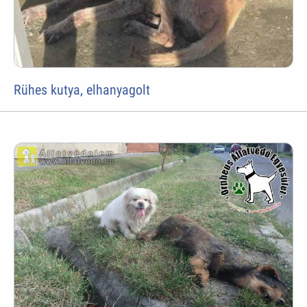
Rühes kutya, elhanyagolt