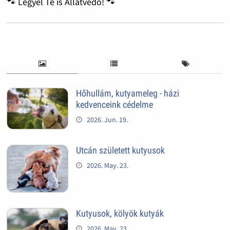
🐾 Legyél Te is Állatvédő! 🐾
Hőhullám, kutyameleg - házi
kedvenceink cédelme
2026. Jun. 19.
Utcán született kutyusok
2026. May. 23.
Kutyusok, kölyök kutyák
2026. May. 23.