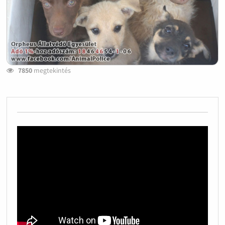
7850
megtekintés