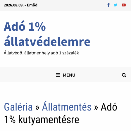
2026.08.09. - Emõd
Adó 1%
állatvédelemre
Állatvédő, állatmenhely adó 1 százalék
MENU
Galéria
»
Állatmentés
» Adó
1% kutyamentésre