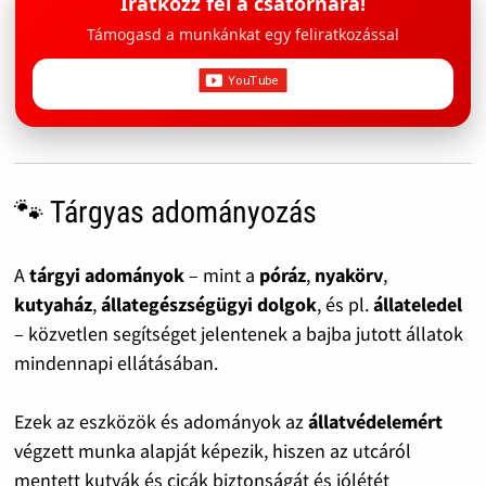
Iratkozz fel a csatornára!
Támogasd a munkánkat egy feliratkozással
🐾 Tárgyas adományozás
A
tárgyi adományok
– mint a
póráz
,
nyakörv
,
kutyaház
,
állategészségügyi dolgok
, és pl.
állateledel
– közvetlen segítséget jelentenek a bajba jutott állatok
mindennapi ellátásában.
Ezek az eszközök és adományok az
állatvédelemért
végzett munka alapját képezik, hiszen az utcáról
mentett kutyák és cicák biztonságát és jólétét