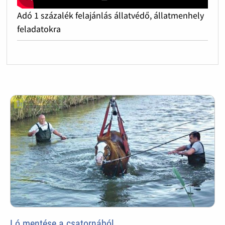
Adó 1 százalék felajánlás állatvédő, állatmenhely
feladatokra
Ló mentése a csatornából