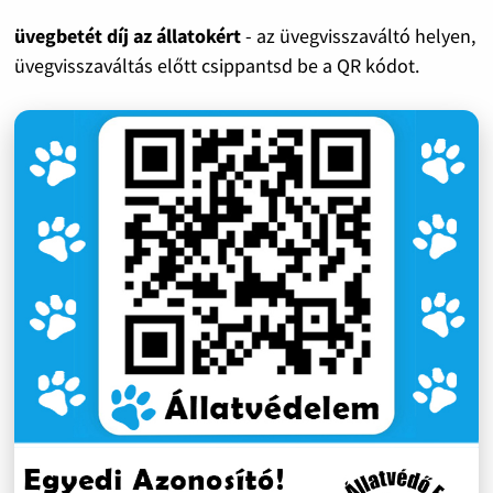
üvegbetét díj az állatokért
- az üvegvisszaváltó helyen,
üvegvisszaváltás előtt csippantsd be a QR kódot.