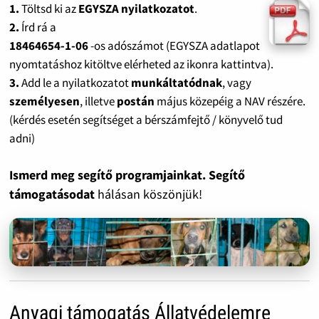
1.
Töltsd ki az
EGYSZA nyilatkozatot
.
2.
Írd rá a
18464654-1-06
-os adószámot (EGYSZA adatlapot
nyomtatáshoz kitöltve elérheted az ikonra kattintva).
3.
Add le a nyilatkozatot
munkáltatódnak
, vagy
személyesen
, illetve
postán
május közepéig a NAV részére.
(kérdés esetén segítséget a bérszámfejtő / könyvelő tud
adni)
Ismerd meg segítő programjainkat. Segítő
támogatásodat
hálásan köszönjük!
Anyagi támogatás Állatvédelemre