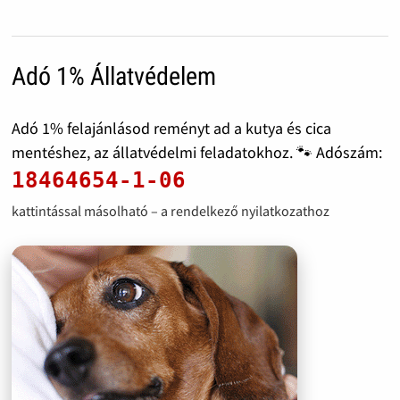
Adó 1% Állatvédelem
Adó 1% felajánlásod reményt ad a kutya és cica
mentéshez, az állatvédelmi feladatokhoz. 🐾 Adószám:
18464654-1-06
kattintással másolható – a rendelkező nyilatkozathoz