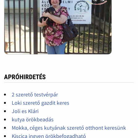
APRÓHIRDETÉS
2 szerető testvérpár
Loki szerető gazdit keres
Joli es Klári
kutya örökbeadás
Mokka, céges kutyának szerető otthont keresünk
Kiscica ingyen örökbefogadható