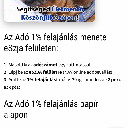
Az Adó 1% felajánlás menete
eSzja felületen:
1.
Másold ki az
adószámot
egy kattintással.
2.
Lépj be az
eSZJA felületre
(NAV online adóbevallás).
3.
Add le az
1% felajánlást
május 20-ig – mindössze
2 perc
az egész.
Az Adó 1% felajánlás papír
alapon