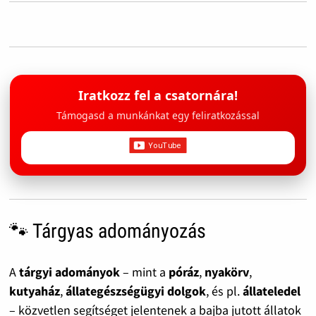
Iratkozz fel a csatornára!
Támogasd a munkánkat egy feliratkozással
🐾 Tárgyas adományozás
A
tárgyi adományok
– mint a
póráz
,
nyakörv
,
kutyaház
,
állategészségügyi dolgok
, és pl.
állateledel
– közvetlen segítséget jelentenek a bajba jutott állatok