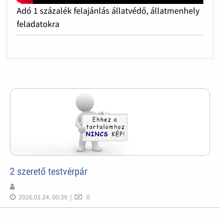
Adó 1 százalék felajánlás állatvédő, állatmenhely
feladatokra
2 szerető testvérpár
2026.01.24. 00:39
|
0