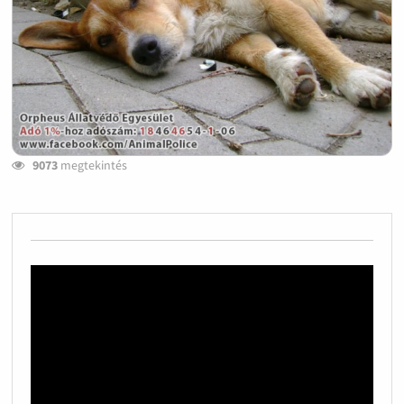
9073
megtekintés