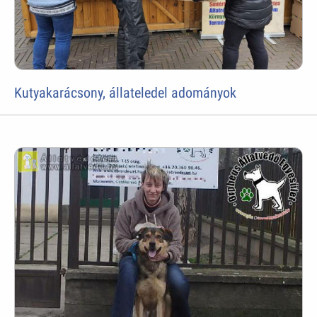
Kutyakarácsony, állateledel adományok