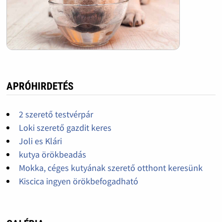
APRÓHIRDETÉS
2 szerető testvérpár
Loki szerető gazdit keres
Joli es Klári
kutya örökbeadás
Mokka, céges kutyának szerető otthont keresünk
Kiscica ingyen örökbefogadható