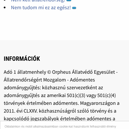
Nem tudom mi ez az egész!
INFORMÁCIÓK
Adó 1 állatmenhely © Orpheus Állatvédő Egyesület -
Állatrendőrségért Mozgalom - Adómentes
adománygyűjtés: közhasznú szervezetként az
adománygyűjtés az amerikai 501(c)(3) vagy 501(c)(4)
törvények értelmében adómentes. Magyarországon a
2011. évi CLXXV. közhasznúságról szóló törvény és a
kapcsolódó jogszabályok értelmében adómentes a
szervezet, adómentes az adománygyűjtés.
Oldalainkon és mobil alkalmazásainkban cookie-kat használunk felhasználói élmény