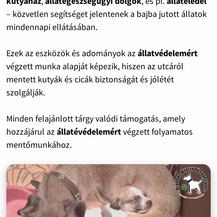
kutyaház
,
állategészségügyi dolgok
, és pl.
állateledel
– közvetlen segítséget jelentenek a bajba jutott állatok
mindennapi ellátásában.
Ezek az eszközök és adományok az
állatvédelemért
végzett munka alapját képezik, hiszen az utcáról
mentett kutyák és cicák biztonságát és jólétét
szolgálják.
Minden felajánlott tárgy valódi támogatás, amely
hozzájárul az
állatévédelemért
végzett folyamatos
mentőmunkához.