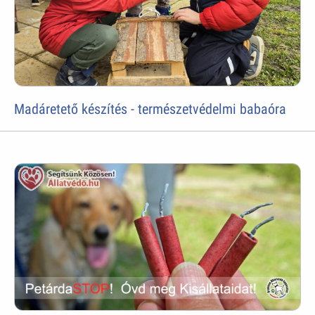
Madáretető készítés - természetvédelmi babaóra