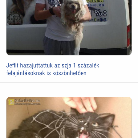
Jeffit hazajuttattuk az szja 1 százalék
felajánlásoknak is köszönhetően