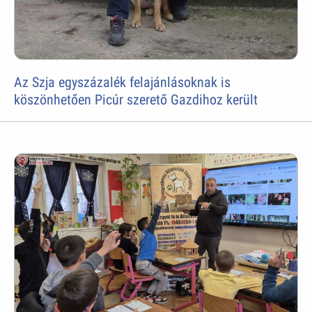
Az Szja egyszázalék felajánlásoknak is
köszönhetően Picúr szerető Gazdihoz került