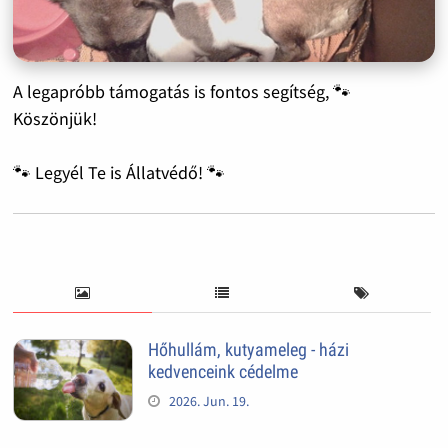
A legapróbb támogatás is fontos segítség, 🐾
Köszönjük!
🐾 Legyél Te is Állatvédő! 🐾
Hőhullám, kutyameleg - házi
kedvenceink cédelme
2026. Jun. 19.