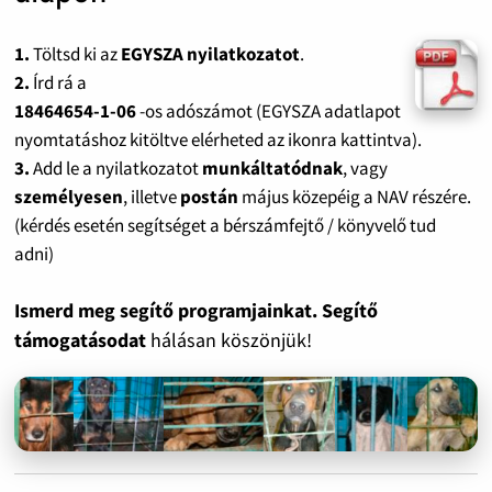
1.
Töltsd ki az
EGYSZA nyilatkozatot
.
2.
Írd rá a
18464654-1-06
-os adószámot (EGYSZA adatlapot
nyomtatáshoz kitöltve elérheted az ikonra kattintva).
3.
Add le a nyilatkozatot
munkáltatódnak
, vagy
személyesen
, illetve
postán
május közepéig a NAV részére.
(kérdés esetén segítséget a bérszámfejtő / könyvelő tud
adni)
Ismerd meg segítő programjainkat. Segítő
támogatásodat
hálásan köszönjük!