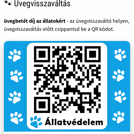
🐾 Üvegvisszaváltás
üvegbetét díj az állatokért
- az üvegvisszaváltó helyen,
üvegvisszaváltás előtt csippantsd be a QR kódot.