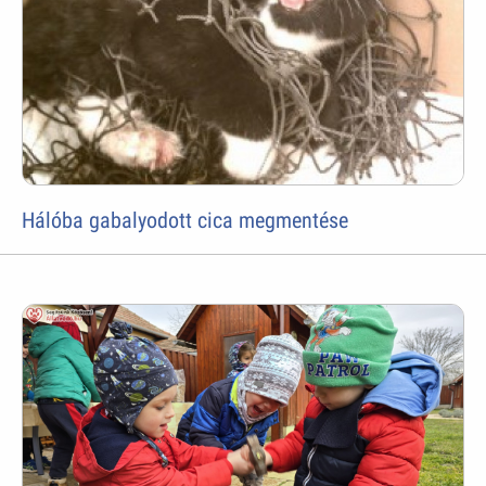
Hálóba gabalyodott cica megmentése