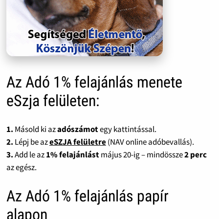
Az Adó 1% felajánlás menete
eSzja felületen:
1.
Másold ki az
adószámot
egy kattintással.
2.
Lépj be az
eSZJA felületre
(NAV online adóbevallás).
3.
Add le az
1% felajánlást
május 20-ig – mindössze
2 perc
az egész.
Az Adó 1% felajánlás papír
alapon