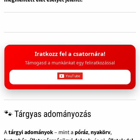
Iratkozz fel a csatornára!
Támogasd a munkánkat egy feliratkozással
🐾 Tárgyas adományozás
A
tárgyi adományok
– mint a
póráz
,
nyakörv
,